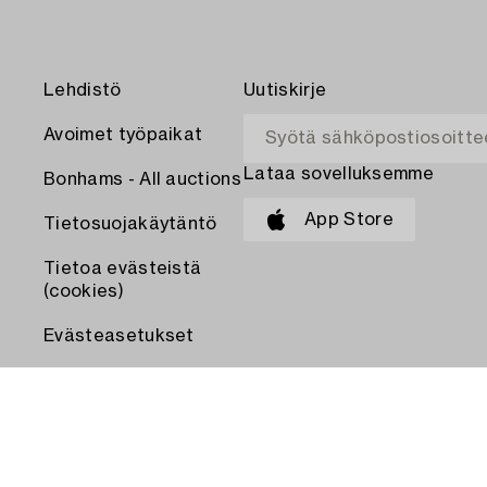
Lehdistö
Uutiskirje
Avoimet työpaikat
Lataa sovelluksemme
Bonhams - All auctions
App Store
Tietosuojakäytäntö
Tietoa evästeistä
(cookies)
Evästeasetukset
MAKSA