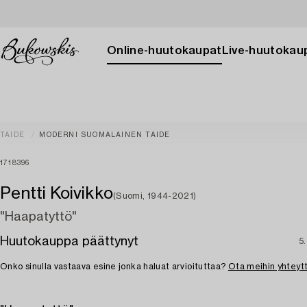
Online-huutokaupat
Live-huutokau
TAIDE
MODERNI SUOMALAINEN TAIDE
1718396
Pentti Koivikko
(Suomi, 1944-2021)
"Haapatyttö"
Huutokauppa päättynyt
5.
Onko sinulla vastaava esine jonka haluat arvioituttaa?
Ota meihin yhteyt