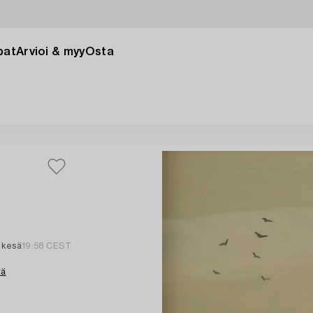
pat
Arvioi & myy
Osta
 kesä
19:58 CEST
tä