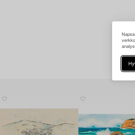
Napsau
verkko
analys
Hy