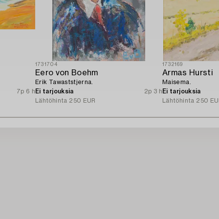
1731704
1732169
Eero von Boehm
Armas Hursti
Erik Tawaststjerna.
Maisema.
7p 6 h
Ei tarjouksia
2p 3 h
Ei tarjouksia
Lähtöhinta
250 EUR
Lähtöhinta
250 EU