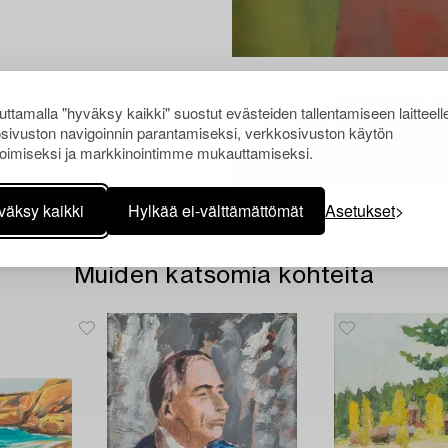
ttamalla "hyväksy kaikki" suostut evästeiden tallentamiseen laitteell
sivuston navigoinnin parantamiseksi, verkkosivuston käytön
oimiseksi ja markkinointimme mukauttamiseksi.
väksy kaikki
Hylkää ei-välttämättömät
Asetukset
Muiden katsomia kohteita