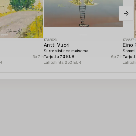
1732523
172837
Antti Vuori
Eino 
Surrealistinen maisema.
Sommi
3p 7 h
Tarjottu
70 EUR
6p 7 h
Tarjot
R
Lähtöhinta
250 EUR
Lähtöh