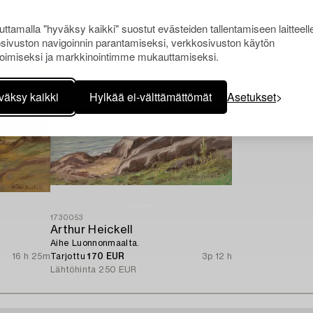
Muiden katsomia kohteita
ttamalla "hyväksy kaikki" suostut evästeiden tallentamiseen laitteell
sivuston navigoinnin parantamiseksi, verkkosivuston käytön
oimiseksi ja markkinointimme mukauttamiseksi.
väksy kaikki
Hylkää ei-välttämättömät
Asetukset
1730053
Arthur Heickell
Aihe Luonnonmaalta.
16 h 25m
Tarjottu
170 EUR
3p 12 h
Lähtöhinta
250 EUR