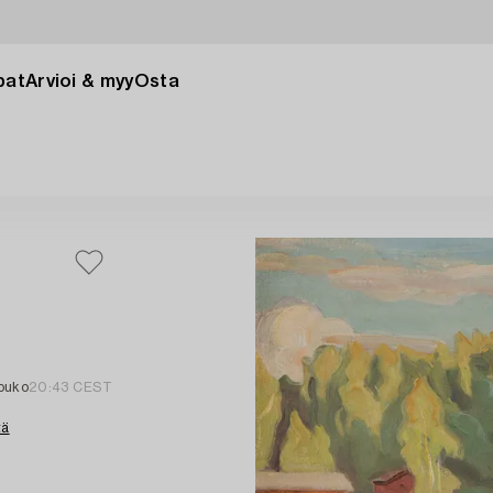
pat
Arvioi & myy
Osta
touko
20:43 CEST
tä