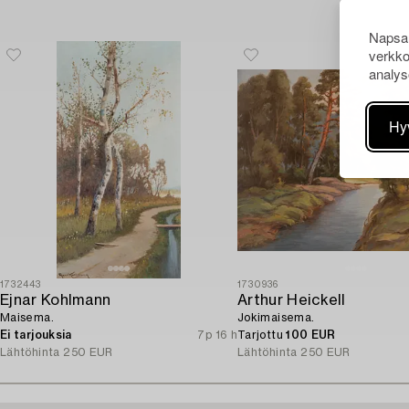
Napsau
verkko
analys
Hy
1732443
1730936
Ejnar Kohlmann
Arthur Heickell
Maisema.
Jokimaisema.
Ei tarjouksia
7p 16 h
Tarjottu
100 EUR
Lähtöhinta
250 EUR
Lähtöhinta
250 EUR