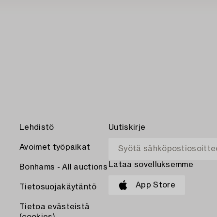
Lehdistö
Uutiskirje
Avoimet työpaikat
Lataa sovelluksemme
Bonhams - All auctions
App Store
Tietosuojakäytäntö
Tietoa evästeistä