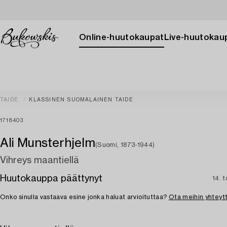
Online-huutokaupat
Live-huutokau
TAIDE
KLASSINEN SUOMALAINEN TAIDE
1718403
Ali Munsterhjelm
(Suomi, 1873-1944)
Vihreys maantiellä
Huutokauppa päättynyt
14. 
Onko sinulla vastaava esine jonka haluat arvioituttaa?
Ota meihin yhteyt