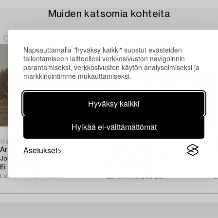
Muiden katsomia kohteita
Napsauttamalla "hyväksy kaikki" suostut evästeiden
tallentamiseen laitteellesi verkkosivuston navigoinnin
parantamiseksi, verkkosivuston käytön analysoimiseksi ja
markkinointimme mukauttamiseksi.
Hyväksy kaikki
Hylkää ei-välttämättömät
1730935
1730053
1
Asetukset
Arthur Heickell
Arthur Heickell
E
Jokimaisema.
Aihe Luonnonmaalta.
M
Ei tarjouksia
7p 1 h
170 EUR
1p 22 h
Tarjottu
T
Lähtöhinta
250 EUR
Lähtöhinta
250 EUR
L