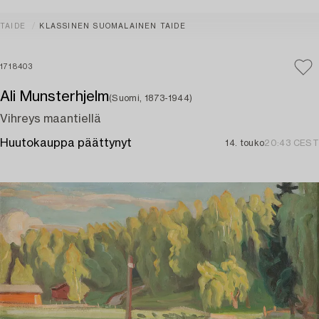
TAIDE
KLASSINEN SUOMALAINEN TAIDE
1718403
Ali Munsterhjelm
(Suomi, 1873-1944)
Vihreys maantiellä
Huutokauppa päättynyt
14. touko
20:43 CEST