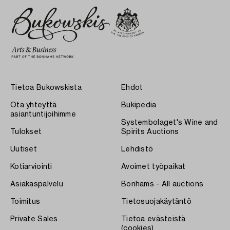
Tietoa Bukowskista
Ehdot
Ota yhteyttä
Bukipedia
asiantuntijoihimme
Systembolaget's Wine and
Tulokset
Spirits Auctions
Uutiset
Lehdistö
Kotiarviointi
Avoimet työpaikat
Asiakaspalvelu
Bonhams - All auctions
Toimitus
Tietosuojakäytäntö
Private Sales
Tietoa evästeistä
(cookies)