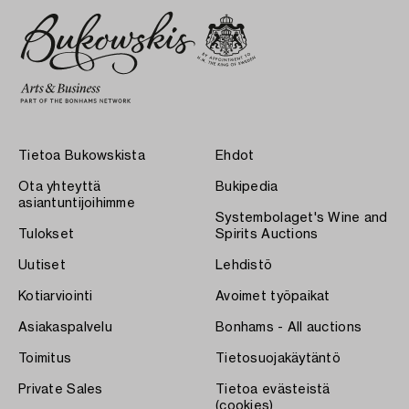
Tietoa Bukowskista
Ehdot
Ota yhteyttä
Bukipedia
asiantuntijoihimme
Systembolaget's Wine and
Tulokset
Spirits Auctions
Uutiset
Lehdistö
Kotiarviointi
Avoimet työpaikat
Asiakaspalvelu
Bonhams - All auctions
Toimitus
Tietosuojakäytäntö
Private Sales
Tietoa evästeistä
(cookies)