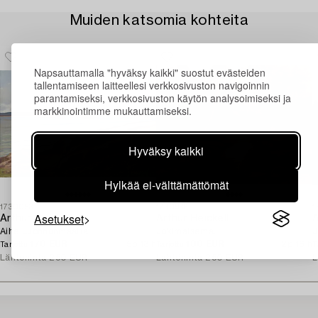
Muiden katsomia kohteita
Napsauttamalla "hyväksy kaikki" suostut evästeiden
tallentamiseen laitteellesi verkkosivuston navigoinnin
parantamiseksi, verkkosivuston käytön analysoimiseksi ja
markkinointimme mukauttamiseksi.
Hyväksy kaikki
Hylkää ei-välttämättömät
1730053
1730936
1
Asetukset
Arthur Heickell
Arthur Heickell
A
Aihe Luonnonmaalta.
Jokimaisema.
J
170 EUR
5p 13 h
100 EUR
2p 16 h
Tarjottu
Tarjottu
T
Lähtöhinta
250 EUR
Lähtöhinta
250 EUR
L