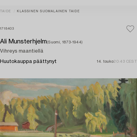
TAIDE
KLASSINEN SUOMALAINEN TAIDE
1718403
Ali Munsterhjelm
(Suomi, 1873-1944)
Vihreys maantiellä
Huutokauppa päättynyt
14. touko
20:43 CEST