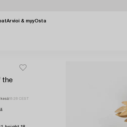
pat
Arvioi & myy
Osta
f the
 kesä
18:28 CEST
tä