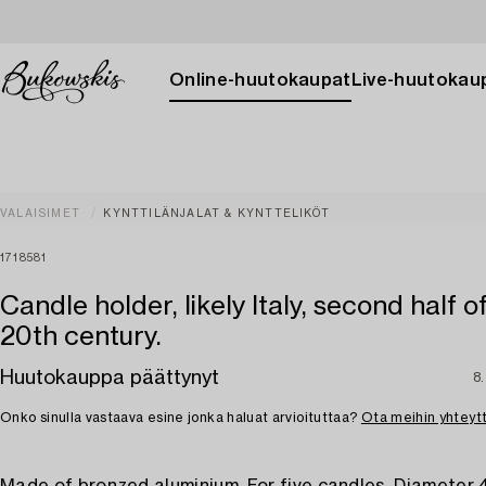
Online-huutokaupat
Live-huutokau
VALAISIMET
KYNTTILÄNJALAT & KYNTTELIKÖT
1718581
Candle holder, likely Italy, second half o
20th century.
Huutokauppa päättynyt
8.
Onko sinulla vastaava esine jonka haluat arvioituttaa?
Ota meihin yhteyt