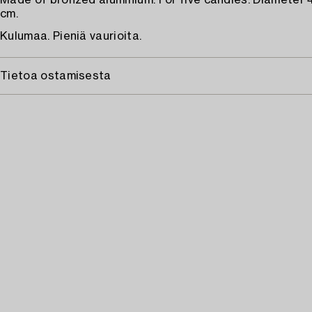
Made of bronzed aluminium. For five candles. Diameter 4
cm.
Kulumaa. Pieniä vaurioita.
Tietoa ostamisesta