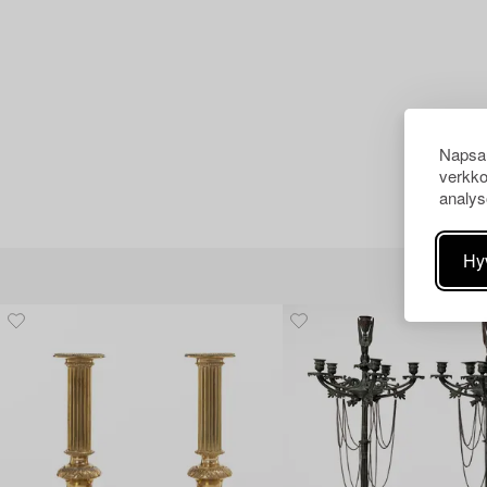
Napsau
verkko
analys
Hy