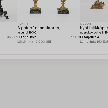
1724414
1702065
A pair of candelabras,
Kynttelikköpar
around 1900.
uusrokokootyyli, 1
3p 21 h
Ei tarjouksia
3p 20 h
Ei tarjouksia
Lähtöhinta
10 000 SEK
Lähtöhinta
150 EU