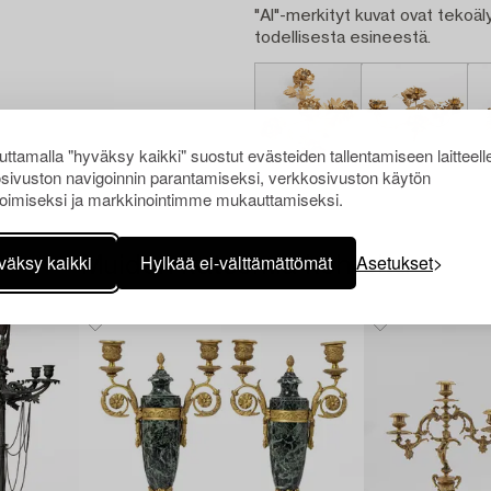
"AI"-merkityt kuvat ovat tekoäly
todellisesta esineestä.
ttamalla "hyväksy kaikki" suostut evästeiden tallentamiseen laitteell
sivuston navigoinnin parantamiseksi, verkkosivuston käytön
oimiseksi ja markkinointimme mukauttamiseksi.
väksy kaikki
Hylkää ei-välttämättömät
Asetukset
Muiden katsomia kohteita