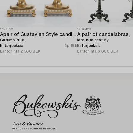
1727322
1706420
Apair of Gustavian Style candlesticks,
A pair of candelabras,
Gusums Bruk.
late 19th century.
Ei tarjouksia
6p 18 h
Ei tarjouksia
Lähtöhinta
2 500 SEK
Lähtöhinta
6 000 SEK