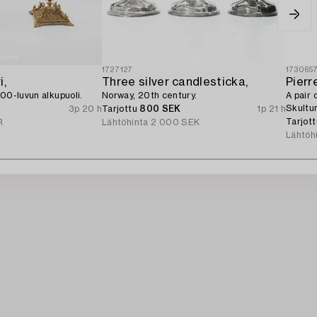
1727127
173065
i,
Three silver candlesticka,
Pierr
900-luvun alkupuoli.
Norway, 20th century.
A pair 
Skultu
3p 20 h
Tarjottu
800 SEK
1p 21 h
Tarjot
R
Lähtöhinta
2 000 SEK
Lähtöh