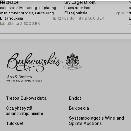
Necklace,
Siv Lagerström,
N
oxidised silver and gold plating
brass necklace.
b
with amber stones, Ghita Ring,
Ei tarjouksia
2p 10 h
d
Denmark.
Ei tarjouksia
1p 12 h
Lähtöhinta
2 500 SEK
E
Lähtöhinta
2 500 SEK
L
Tietoa Bukowskista
Ehdot
Ota yhteyttä
Bukipedia
asiantuntijoihimme
Systembolaget's Wine and
Tulokset
Spirits Auctions