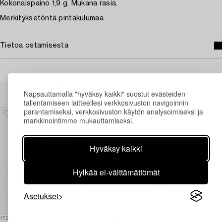
Kokonaispaino 1,9 g. Mukana rasia.
Merkityksetöntä pintakulumaa.
Tietoa ostamisesta
Muiden katsomia kohteita
Napsauttamalla "hyväksy kaikki" suostut evästeiden
tallentamiseen laitteellesi verkkosivuston navigoinnin
parantamiseksi, verkkosivuston käytön analysoimiseksi ja
markkinointimme mukauttamiseksi.
Hyväksy kaikki
Hylkää ei-välttämättömät
Asetukset
1729679
1553685
1