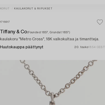
KORUT
KAULAKORUT & RIIPUKSET
1718617
Tiffany & Co
(Founded 1837, Grundat 1837)
kaulakoru "Metro Cross", 18K valkokultaa ja timantteja.
Huutokauppa päättynyt
20. touko
18:54 CEST