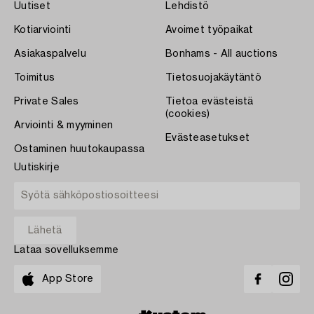
Uutiset
Lehdistö
Kotiarviointi
Avoimet työpaikat
Asiakaspalvelu
Bonhams - All auctions
Toimitus
Tietosuojakäytäntö
Private Sales
Tietoa evästeistä
(cookies)
Arviointi & myyminen
Evästeasetukset
Ostaminen huutokaupassa
Uutiskirje
Lataa sovelluksemme
App Store