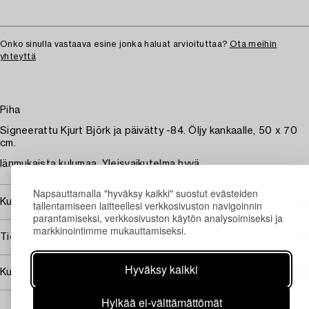
Onko sinulla vastaava esine jonka haluat arvioituttaa?
Ota meihin
yhteyttä
Piha
Signeerattu Kjurt Björk ja päivätty -84. Öljy kankaalle, 50 x 70
cm.
Iänmukaista kulumaa. Yleisvaikutelma hyvä.
Napsauttamalla "hyväksy kaikki" suostut evästeiden
Kuuluu jälleenmyyntikorvauksen piiriin
tallentamiseen laitteellesi verkkosivuston navigoinnin
parantamiseksi, verkkosivuston käytön analysoimiseksi ja
markkinointimme mukauttamiseksi.
Tietoa ostamisesta
Hyväksy kaikki
Kuvan käyttöoikeudet
Hylkää ei-välttämättömät