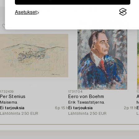
Muiden katsomia kohteita
Asetukset
1732439
1731704
1
Per Stenius
Eero von Boehm
A
Maisema.
Erik Tawaststjerna.
M
Ei tarjouksia
6p 15 h
Ei tarjouksia
2p 11 h
E
Lähtöhinta
250 EUR
Lähtöhinta
250 EUR
L