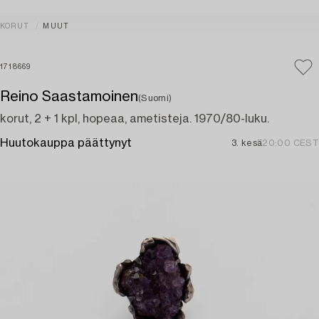
KORUT
MUUT
1718669
Reino Saastamoinen
(Suomi)
korut, 2 + 1 kpl, hopeaa, ametisteja. 1970/80-luku.
Huutokauppa päättynyt
3. kesä
20:00 CEST