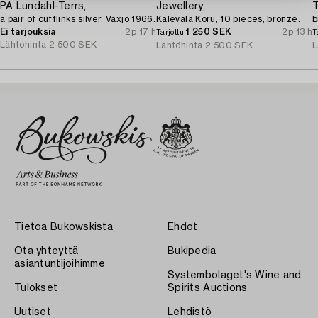
PA Lundahl-Terrs,
Jewellery,
T
a pair of cufflinks silver, Växjö 1966.
Kalevala Koru, 10 pieces, bronze.
b
Ei tarjouksia
2p 17 h
1 250 SEK
2p 13 h
Tarjottu
T
Lähtöhinta
2 500 SEK
Lähtöhinta
2 500 SEK
L
Tietoa Bukowskista
Ehdot
Ota yhteyttä
Bukipedia
asiantuntijoihimme
Systembolaget's Wine and
Tulokset
Spirits Auctions
Uutiset
Lehdistö