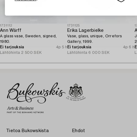
1731112
1731125
1
Ann Wärff
Erika Lagerbielke
A
A glass vase, Sweden, signed,
Vase, glass, unique, Orrefors
J
1980.
Gallery, 1999.
2
Ei tarjouksia
4p 5 h
Ei tarjouksia
4p 6 h
E
Lähtöhinta
2 500 SEK
Lähtöhinta
6 000 SEK
L
Tietoa Bukowskista
Ehdot