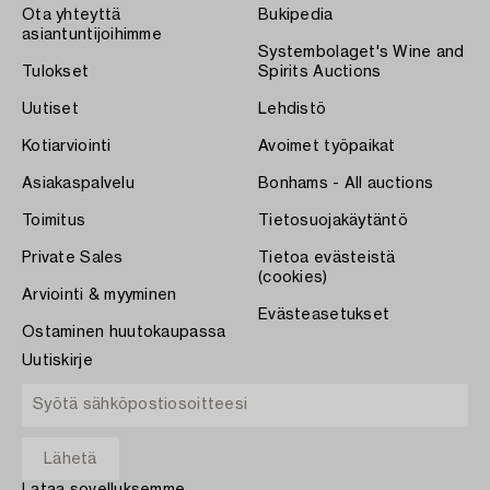
Ota yhteyttä
Bukipedia
asiantuntijoihimme
Systembolaget's Wine and
Tulokset
Spirits Auctions
Uutiset
Lehdistö
Kotiarviointi
Avoimet työpaikat
Asiakaspalvelu
Bonhams - All auctions
Toimitus
Tietosuojakäytäntö
Private Sales
Tietoa evästeistä
(cookies)
Arviointi & myyminen
Evästeasetukset
Ostaminen huutokaupassa
Uutiskirje