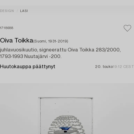
DESIGN
LASI
1718688
Oiva Toikka
(Suomi, 1931-2019)
juhlavuosikuutio, signeerattu Oiva Toikka 283/2000,
1793-1993 Nuutajärvi -200.
Huutokauppa päättynyt
20. touko
19:12 CEST