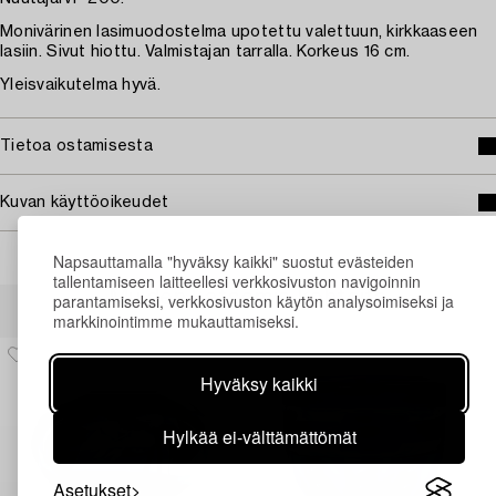
Monivärinen lasimuodostelma upotettu valettuun, kirkkaaseen
lasiin. Sivut hiottu. Valmistajan tarralla. Korkeus 16 cm.
Yleisvaikutelma hyvä.
Tietoa ostamisesta
Kuvan käyttöoikeudet
Napsauttamalla "hyväksy kaikki" suostut evästeiden
tallentamiseen laitteellesi verkkosivuston navigoinnin
Muiden katsomia kohteita
parantamiseksi, verkkosivuston käytön analysoimiseksi ja
markkinointimme mukauttamiseksi.
Hyväksy kaikki
Hylkää ei-välttämättömät
Asetukset