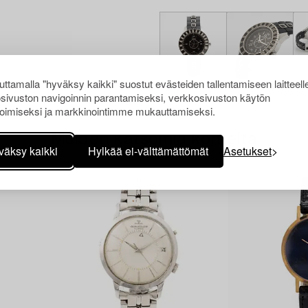
ttamalla "hyväksy kaikki" suostut evästeiden tallentamiseen laitteell
sivuston navigoinnin parantamiseksi, verkkosivuston käytön
oimiseksi ja markkinointimme mukauttamiseksi.
Muiden katsomia kohteita
väksy kaikki
Hylkää ei-välttämättömät
Asetukset