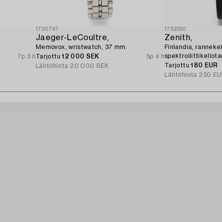
1730747
1732250
Jaeger-LeCoultre,
Zenith,
Memovox, wristwatch, 37 mm.
Finlandia, ranneke
spektroliittikellota
7p 3 h
Tarjottu
12 000 SEK
5p 4 h
Tarjottu
180 EUR
Lähtöhinta
20 000 SEK
Lähtöhinta
250 EU