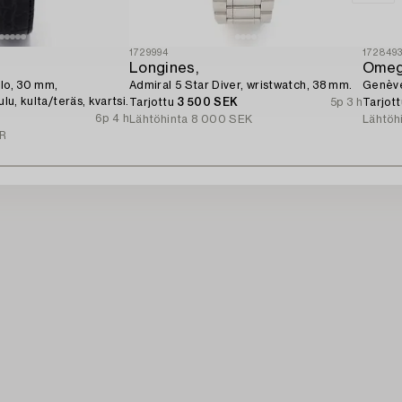
1729994
172849
Longines,
Omeg
llo, 30 mm,
Admiral 5 Star Diver, wristwatch, 38 mm.
Genève
ulu, kulta/teräs, kvartsi.
Tarjottu
3 500 SEK
5p 3 h
Tarjot
6p 4 h
Lähtöhinta
8 000 SEK
Lähtöh
R