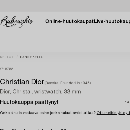
Online-huutokaupat
Live-huutokau
KELLOT
RANNEKELLOT
1718782
Christian Dior
(Ranska, Founded in 1945)
Dior, Christal, wristwatch, 33 mm
Huutokauppa päättynyt
14
Onko sinulla vastaava esine jonka haluat arvioituttaa?
Ota meihin yhteyt