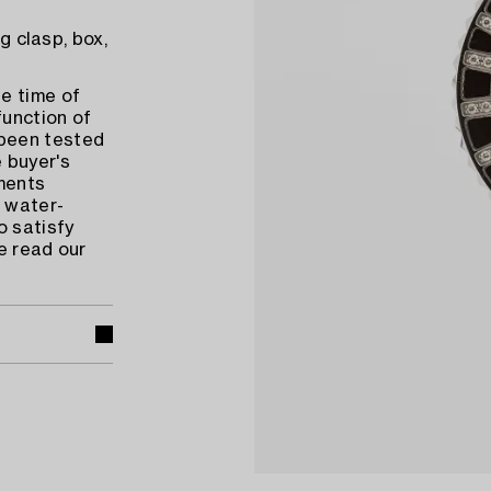
g clasp, box,
e time of
function of
 been tested
 buyer's
ments
 water-
o satisfy
e read our