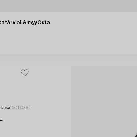
pat
Arvioi & myy
Osta
. kesä
15:41 CEST
tä