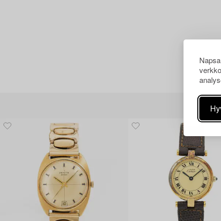
Napsau
verkko
analys
Hy