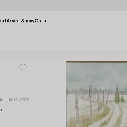
pat
Arvioi & myy
Osta
 kesä
18:46 CEST
tä