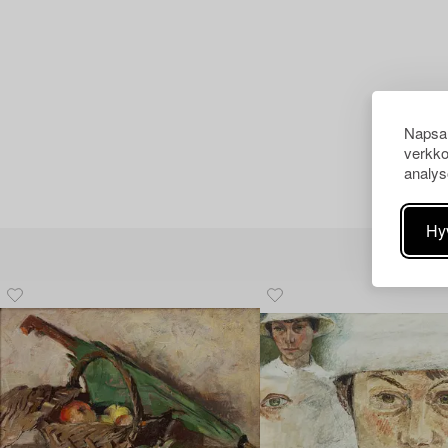
Napsau
verkko
analys
Hy