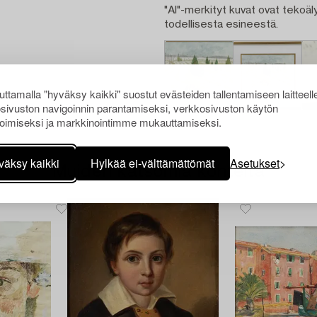
"AI"-merkityt kuvat ovat tekoäly
todellisesta esineestä.
ttamalla "hyväksy kaikki" suostut evästeiden tallentamiseen laitteell
sivuston navigoinnin parantamiseksi, verkkosivuston käytön
oimiseksi ja markkinointimme mukauttamiseksi.
väksy kaikki
Hylkää ei-välttämättömät
Asetukset
Muiden katsomia kohteita