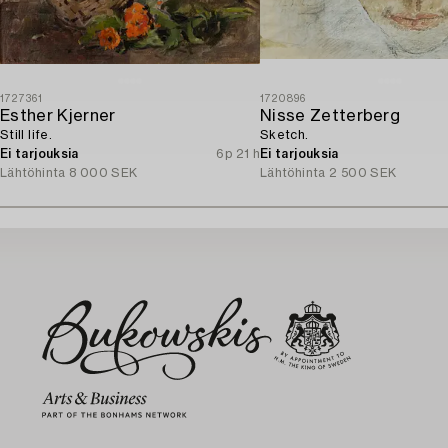
1727361
1720896
Esther Kjerner
Nisse Zetterberg
Still life.
Sketch.
Ei tarjouksia
6p 21 h
Ei tarjouksia
Lähtöhinta
8 000 SEK
Lähtöhinta
2 500 SEK