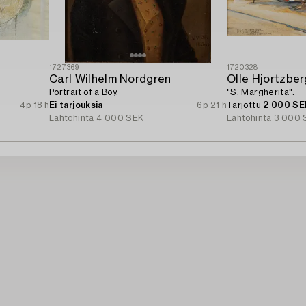
1727369
1720328
Carl Wilhelm Nordgren
Olle Hjortzber
Portrait of a Boy.
"S. Margherita".
4p 18 h
Ei tarjouksia
6p 21 h
Tarjottu
2 000 SE
Lähtöhinta
4 000 SEK
Lähtöhinta
3 000 