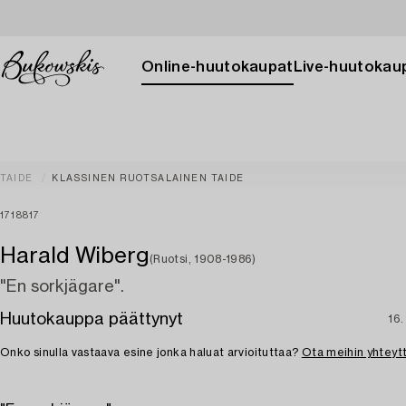
Online-huutokaupat
Live-huutokau
TAIDE
KLASSINEN RUOTSALAINEN TAIDE
1718817
Harald Wiberg
(Ruotsi, 1908-1986)
"En sorkjägare".
Huutokauppa päättynyt
16.
Onko sinulla vastaava esine jonka haluat arvioituttaa?
Ota meihin yhteyt