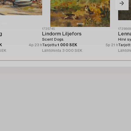
1725745
172986
g
Lindorm Liljefors
Lenn
Scent Dogs.
Hirvi 
K
4p 23 h
Tarjottu
1 000 SEK
5p 21 h
Tarjot
SEK
Lähtöhinta
3 000 SEK
Lähtöh