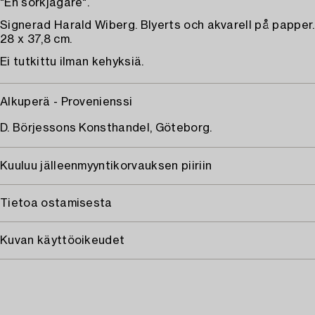
"En sorkjägare".
Signerad Harald Wiberg. Blyerts och akvarell på papper
28 x 37,8 cm.
Ei tutkittu ilman kehyksiä.
Alkuperä - Provenienssi
D. Börjessons Konsthandel, Göteborg.
Kuuluu jälleenmyyntikorvauksen piiriin
Tietoa ostamisesta
Kuvan käyttöoikeudet