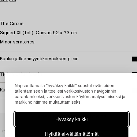
The Circus
Signed XII (Tolf). Canvas 92 x 73 cm.
Minor scratches.
Kuuluu jälleenmyyntikorvauksen piiriin
Tietoa ostamisesta
Napsauttamalla "hyväksy kaikki" suostut evästeiden
tallentamiseen laitteellesi verkkosivuston navigoinnin
Kuvan käyttöoikeudet
parantamiseksi, verkkosivuston käytön analysoimiseksi ja
markkinointimme mukauttamiseksi.
Muiden katsomia kohteita
Hyväksy kaikki
Hylkää ei-välttämättömät