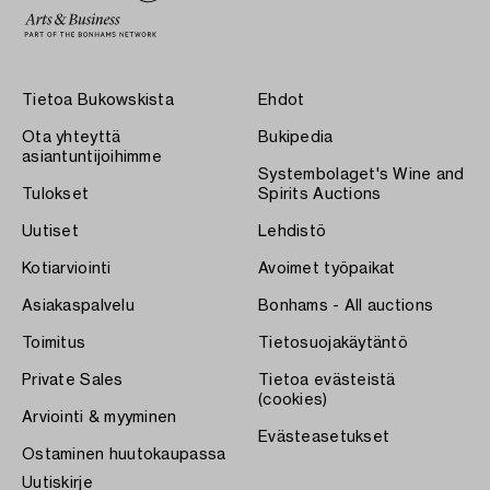
Tietoa Bukowskista
Ehdot
Ota yhteyttä
Bukipedia
asiantuntijoihimme
Systembolaget's Wine and
Tulokset
Spirits Auctions
Uutiset
Lehdistö
Kotiarviointi
Avoimet työpaikat
Asiakaspalvelu
Bonhams - All auctions
Toimitus
Tietosuojakäytäntö
Private Sales
Tietoa evästeistä
(cookies)
Arviointi & myyminen
Evästeasetukset
Ostaminen huutokaupassa
Uutiskirje