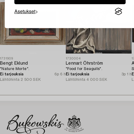
Asetukset
1731909
1730004
1
Bengt Eklund
Lennart Öhrström
A
"Nature Morte".
"Food for Seagulls".
S
Ei tarjouksia
6p 6 h
Ei tarjouksia
3p 1 h
E
Lähtöhinta
2 500 SEK
Lähtöhinta
4 000 SEK
L