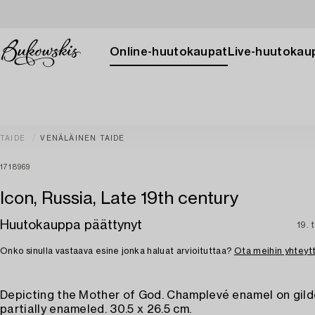
Online-huutokaupat
Live-huutokau
TAIDE
VENÄLÄINEN TAIDE
1718969
Icon, Russia, Late 19th century
Huutokauppa päättynyt
19. 
Onko sinulla vastaava esine jonka haluat arvioituttaa?
Ota meihin yhteyt
Depicting the Mother of God. Champlevé enamel on gild
partially enameled. 30.5 x 26.5 cm.