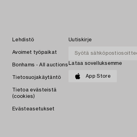
Lehdistö
Uutiskirje
Avoimet työpaikat
Lataa sovelluksemme
Bonhams - All auctions
App Store
Tietosuojakäytäntö
Tietoa evästeistä
(cookies)
Evästeasetukset