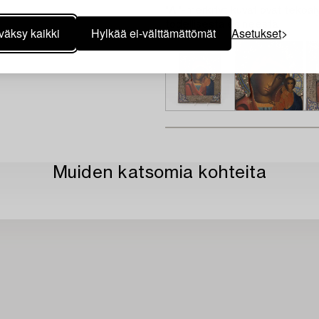
"AI"-merkityt kuvat ovat tekoäly
todellisesta esineestä.
väksy kaikki
Hylkää ei-välttämättömät
Asetukset
Muiden katsomia kohteita