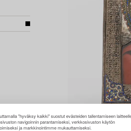
ttamalla "hyväksy kaikki" suostut evästeiden tallentamiseen laitteell
sivuston navigoinnin parantamiseksi, verkkosivuston käytön
oimiseksi ja markkinointimme mukauttamiseksi.