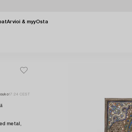
pat
Arvioi & myy
Osta
touko
17:24 CEST
tä
ed metal,