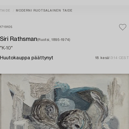
TAIDE
MODERNI RUOTSALAINEN TAIDE
1719105
Siri Rathsman
(Ruotsi, 1895-1974)
"K-10"
Huutokauppa päättynyt
18. kesä
13:14 CEST