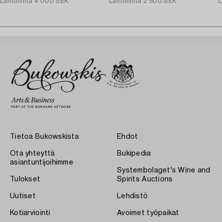
Lähtöhinta
4 000 SEK
Lähtöhinta
2 500 SEK
L
Tietoa Bukowskista
Ehdot
Ota yhteyttä
Bukipedia
asiantuntijoihimme
Systembolaget's Wine and
Tulokset
Spirits Auctions
Uutiset
Lehdistö
Kotiarviointi
Avoimet työpaikat