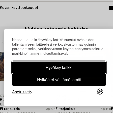
Kuvan käyttöoikeudet
Muiden katsomia kohteita
Napsauttamalla "hyväksy kaikki" suostut evästeiden
tallentamiseen laitteellesi verkkosivuston navigoinnin
parantamiseksi, verkkosivuston käytön analysoimiseksi ja
markkinointimme mukauttamiseksi.
Hyväksy kaikki
Hylkää ei-välttämättömät
Asetukset
1731898
1731909
1
Bengt Ellis
Bengt Eklund
L
Utan titel.
"Nature Morte".
"
Ei tarjouksia
3p 6 h
Ei tarjouksia
6p 11 h
E