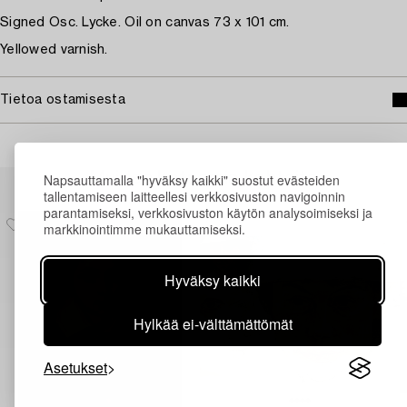
Signed Osc. Lycke. Oil on canvas 73 x 101 cm.
Yellowed varnish.
Tietoa ostamisesta
Muiden katsomia kohteita
Napsauttamalla "hyväksy kaikki" suostut evästeiden
tallentamiseen laitteellesi verkkosivuston navigoinnin
parantamiseksi, verkkosivuston käytön analysoimiseksi ja
markkinointimme mukauttamiseksi.
Hyväksy kaikki
Hylkää ei-välttämättömät
Asetukset