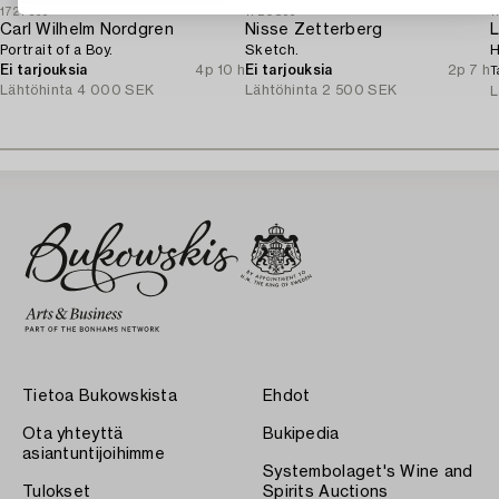
1727369
1720896
1
Carl Wilhelm Nordgren
Nisse Zetterberg
L
Portrait of a Boy.
Sketch.
H
Ei tarjouksia
4p 10 h
Ei tarjouksia
2p 7 h
T
Lähtöhinta
4 000 SEK
Lähtöhinta
2 500 SEK
L
Tietoa Bukowskista
Ehdot
Ota yhteyttä
Bukipedia
asiantuntijoihimme
Systembolaget's Wine and
Tulokset
Spirits Auctions