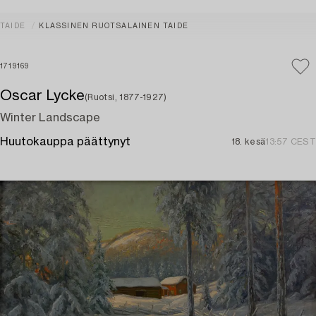
TAIDE
KLASSINEN RUOTSALAINEN TAIDE
1719169
Oscar Lycke
(Ruotsi, 1877-1927)
Winter Landscape
Huutokauppa päättynyt
18. kesä
13:57 CEST