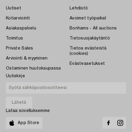
Uutiset
Lehdistö
Kotiarviointi
Avoimet työpaikat
Asiakaspalvelu
Bonhams - All auctions
Toimitus
Tietosuojakäytäntö
Private Sales
Tietoa evästeistä
(cookies)
Arviointi & myyminen
Evästeasetukset
Ostaminen huutokaupassa
Uutiskirje
Lataa sovelluksemme
App Store