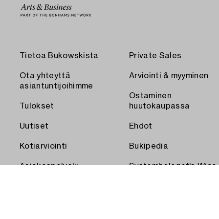
Tietoa Bukowskista
Private Sales
Ota yhteyttä
Arviointi & myyminen
asiantuntijoihimme
Ostaminen
Tulokset
huutokaupassa
Uutiset
Ehdot
Kotiarviointi
Bukipedia
Asiakaspalvelu
Systembolaget's Wine
and Spirits Auctions
Toimitus