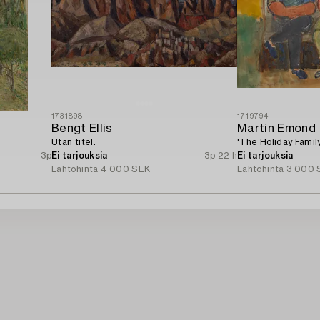
1731898
1719794
Bengt Ellis
Martin Emond
Utan titel.
'The Holiday Family
3p
Ei tarjouksia
3p 22 h
Ei tarjouksia
Lähtöhinta
4 000 SEK
Lähtöhinta
3 000 