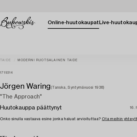
Online-huutokaupat
Live-huutokau
TAIDE
MODERNI RUOTSALAINEN TAIDE
1719314
Jörgen Waring
(Tanska, Syntymävuosi 1938)
"The Approach"
Huutokauppa päättynyt
16. 
Onko sinulla vastaava esine jonka haluat arvioituttaa?
Ota meihin yhteyt