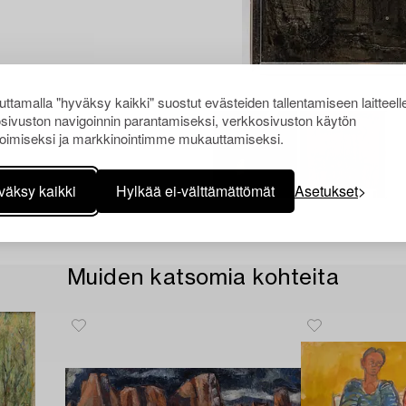
ttamalla "hyväksy kaikki" suostut evästeiden tallentamiseen laitteell
sivuston navigoinnin parantamiseksi, verkkosivuston käytön
oimiseksi ja markkinointimme mukauttamiseksi.
väksy kaikki
Hylkää ei-välttämättömät
Asetukset
Muiden katsomia kohteita