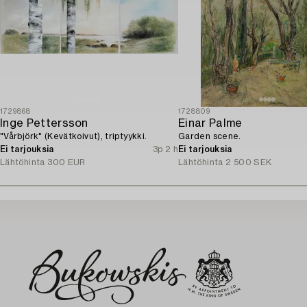
1729868
1728809
Inge Pettersson
Einar Palme
"Vårbjörk" (Kevätkoivut), triptyykki.
Garden scene.
Ei tarjouksia
3p 2 h
Ei tarjouksia
Lähtöhinta
300 EUR
Lähtöhinta
2 500 SEK