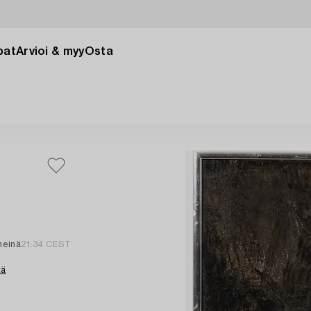
pat
Arvioi & myy
Osta
heinä
21:34 CEST
tä