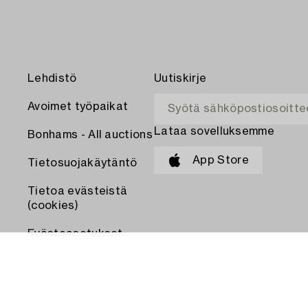
Lehdistö
Uutiskirje
Avoimet työpaikat
Lataa sovelluksemme
Bonhams - All auctions
App Store
Tietosuojakäytäntö
Tietoa evästeistä
(cookies)
Evästeasetukset
MAKSA