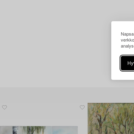
Napsau
verkko
analys
Hy