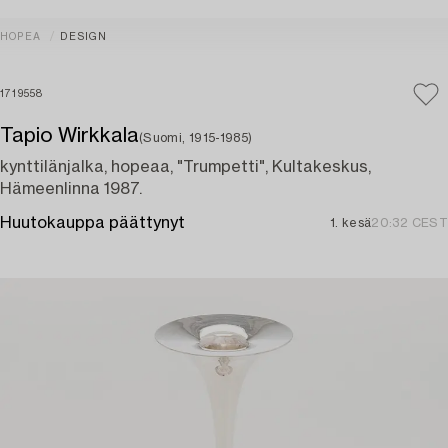
HOPEA
DESIGN
1719558
Tapio Wirkkala
(Suomi, 1915-1985)
kynttilänjalka, hopeaa, "Trumpetti", Kultakeskus,
Hämeenlinna 1987.
Huutokauppa päättynyt
1. kesä
20:32 CEST