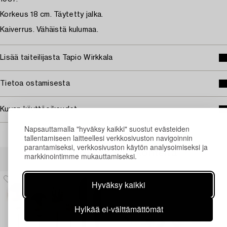
Korkeus 18 cm. Täytetty jalka.
Kaiverrus. Vähäistä kulumaa.
Lisää taiteilijasta Tapio Wirkkala
Tietoa ostamisesta
Kuvan käyttöoikeudet
Napsauttamalla "hyväksy kaikki" suostut evästeiden
tallentamiseen laitteellesi verkkosivuston navigoinnin
parantamiseksi, verkkosivuston käytön analysoimiseksi ja
Muiden katsomia kohteita
markkinointimme mukauttamiseksi.
Hyväksy kaikki
Hylkää ei-välttämättömät