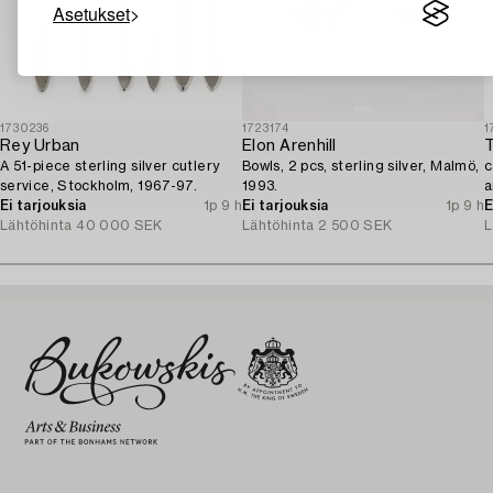
Asetukset
1730236
1723174
1
Rey Urban
Elon Arenhill
T
A 51-piece sterling silver cutlery
Bowls, 2 pcs, sterling silver, Malmö,
c
service, Stockholm, 1967-97.
1993.
a
Ei tarjouksia
1p 9 h
Ei tarjouksia
1p 9 h
1
E
Lähtöhinta
40 000 SEK
Lähtöhinta
2 500 SEK
L