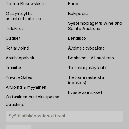
Tietoa Bukowskista
Ehdot
Ota yhteyttä
Bukipedia
asiantuntijoihimme
Systembolaget's Wine and
Tulokset
Spirits Auctions
Uutiset
Lehdistö
Kotiarviointi
Avoimet työpaikat
Asiakaspalvelu
Bonhams - All auctions
Toimitus
Tietosuojakäytäntö
Private Sales
Tietoa evästeistä
(cookies)
Arviointi & myyminen
Evästeasetukset
Ostaminen huutokaupassa
Uutiskirje