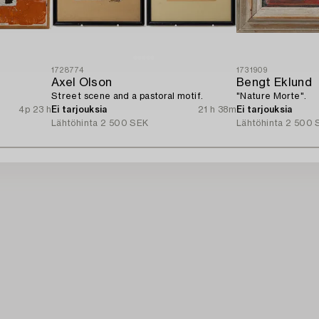
1728774
1731909
Axel Olson
Bengt Eklund
Street scene and a pastoral motif.
"Nature Morte".
4p 23 h
Ei tarjouksia
21 h 38m
Ei tarjouksia
Lähtöhinta
2 500 SEK
Lähtöhinta
2 500 