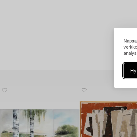
Napsau
verkko
analys
Hy