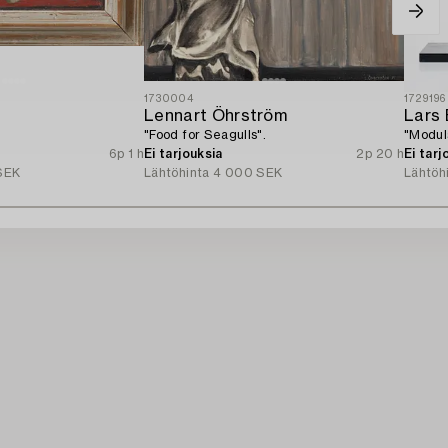
1730004
1729196
Lennart Öhrström
Lars 
"Food for Seagulls".
"Modul
6p 1 h
Ei tarjouksia
2p 20 h
Ei tarj
SEK
Lähtöhinta
4 000 SEK
Lähtöh