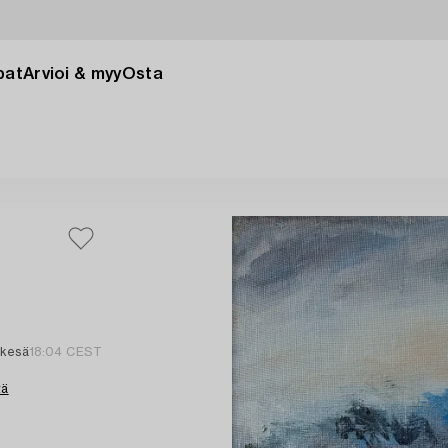
pat
Arvioi & myy
Osta
 kesä
18:04 CEST
tä