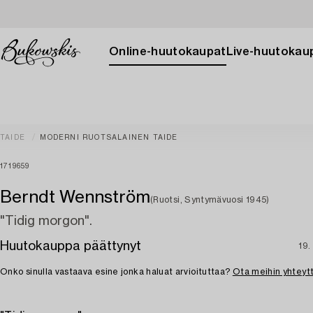
Online-huutokaupat
Live-huutokau
TAIDE
MODERNI RUOTSALAINEN TAIDE
1719659
Berndt Wennström
(Ruotsi, Syntymävuosi 1945)
"Tidig morgon".
Huutokauppa päättynyt
19.
Onko sinulla vastaava esine jonka haluat arvioituttaa?
Ota meihin yhteyt