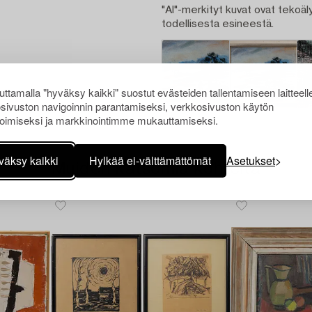
"AI"-merkityt kuvat ovat tekoäly
todellisesta esineestä.
ttamalla "hyväksy kaikki" suostut evästeiden tallentamiseen laitteell
sivuston navigoinnin parantamiseksi, verkkosivuston käytön
oimiseksi ja markkinointimme mukauttamiseksi.
väksy kaikki
Hylkää ei-välttämättömät
Asetukset
Muiden katsomia kohteita