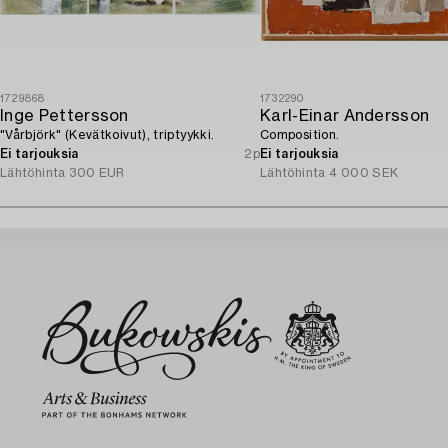
1729868
1732290
Inge Pettersson
Karl-Einar Andersson
"Vårbjörk" (Kevätkoivut), triptyykki.
Composition.
Ei tarjouksia
2p
Ei tarjouksia
Lähtöhinta
300 EUR
Lähtöhinta
4 000 SEK