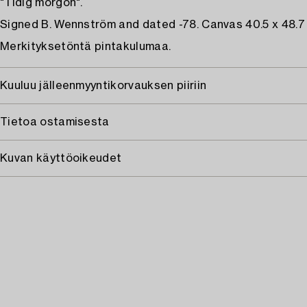
"Tidig morgon".
Signed B. Wennström and dated -78. Canvas 40.5 x 48.7
Merkityksetöntä pintakulumaa.
Kuuluu jälleenmyyntikorvauksen piiriin
Tietoa ostamisesta
Kuvan käyttöoikeudet