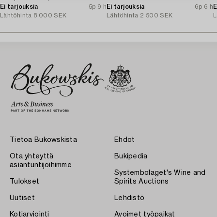
Ei tarjouksia
5p 9 h
Ei tarjouksia
6p 6 h
E
Lähtöhinta
8 000 SEK
Lähtöhinta
2 500 SEK
L
Tietoa Bukowskista
Ehdot
Ota yhteyttä
Bukipedia
asiantuntijoihimme
Systembolaget's Wine and
Tulokset
Spirits Auctions
Uutiset
Lehdistö
Kotiarviointi
Avoimet työpaikat