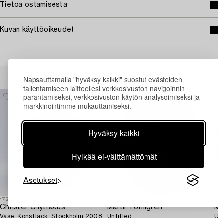
Tietoa ostamisesta
Kuvan käyttöoikeudet
Muiden katsomia kohteita
Napsauttamalla "hyväksy kaikki" suostut evästeiden
tallentamiseen laitteellesi verkkosivuston navigoinnin
parantamiseksi, verkkosivuston käytön analysoimiseksi ja
markkinointimme mukauttamiseksi.
Hyväksy kaikki
Hylkää ei-välttämättömät
Asetukset
1729511
1720926
1
Christer Chytraeus
Martin Formgren
M
Vase, Konstfack, Stockholm 2008.
Untitled.
U