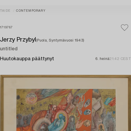
TAIDE
CONTEMPORARY
1719767
Jerzy Przybyl
(Puola, Syntymävuosi 1943)
untitled
Huutokauppa päättynyt
6. heinä
21:42 CEST