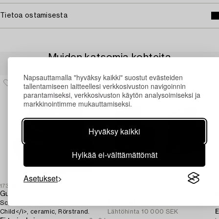
Tietoa ostamisesta
Muiden katsomia kohteita
Napsauttamalla "hyväksy kaikki" suostut evästeiden
tallentamiseen laitteellesi verkkosivuston navigoinnin
parantamiseksi, verkkosivuston käytön analysoimiseksi ja
markkinointimme mukauttamiseksi.
Hyväksy kaikki
Hylkää ei-välttämättömät
Asetukset
1731581
1708518
1
Gunnar Nylund
A set of two lion garden sculptures.
W
Sculpture, <i>Seated Mother and
Ei tarjouksia
8p 9 h
J
Child</i>, ceramic, Rörstrand.
Lähtöhinta
10 000 SEK
E