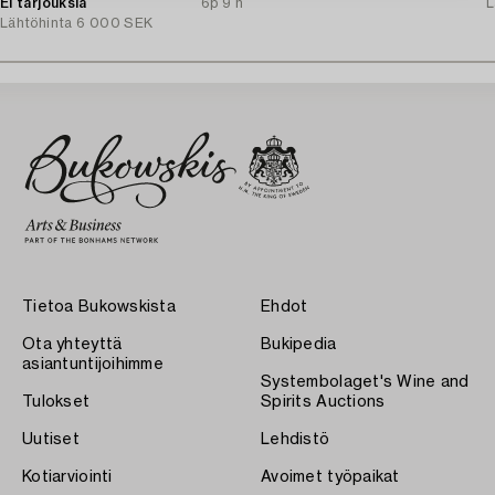
Ei tarjouksia
6p 9 h
L
Lähtöhinta
6 000 SEK
Tietoa Bukowskista
Ehdot
Ota yhteyttä
Bukipedia
asiantuntijoihimme
Systembolaget's Wine and
Tulokset
Spirits Auctions
Uutiset
Lehdistö
Kotiarviointi
Avoimet työpaikat