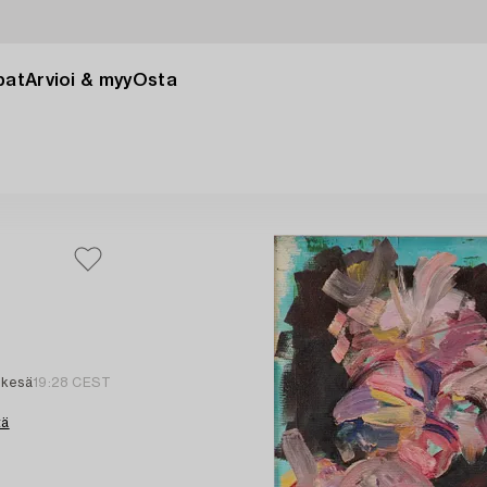
pat
Arvioi & myy
Osta
 kesä
19:28 CEST
tä