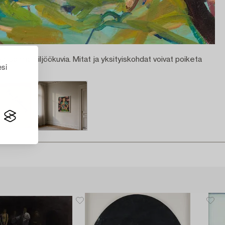
n luomia miljöökuvia. Mitat ja yksityiskohdat voivat poiketa
esi