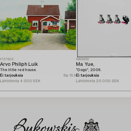
1727603
1688630
Arvo Philiph Luik
Ma Yue,
The little red house.
"Dogs", 2006.
Ei tarjouksia
6p 15 h
Ei tarjouksia
Lähtöhinta
4 000 SEK
Lähtöhinta
20 000 SEK