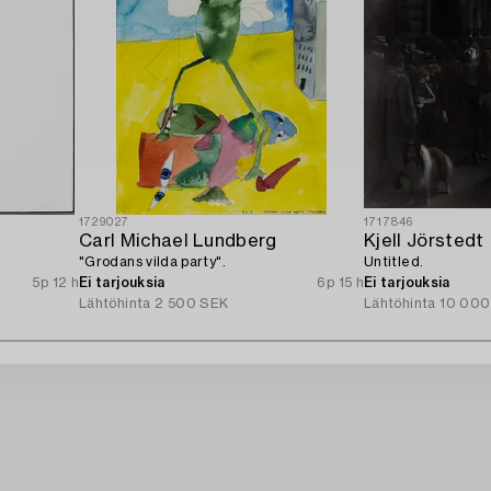
1729027
1717846
Carl Michael Lundberg
Kjell Jörstedt
"Grodans vilda party".
Untitled.
5p 12 h
Ei tarjouksia
6p 15 h
Ei tarjouksia
Lähtöhinta
2 500 SEK
Lähtöhinta
10 000