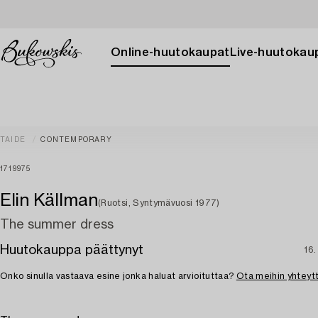
Online-huutokaupat
Live-huutokau
TAIDE
CONTEMPORARY
1719975
Elin Källman
(Ruotsi, Syntymävuosi 1977)
The summer dress
Huutokauppa päättynyt
16.
Onko sinulla vastaava esine jonka haluat arvioituttaa?
Ota meihin yhteyt