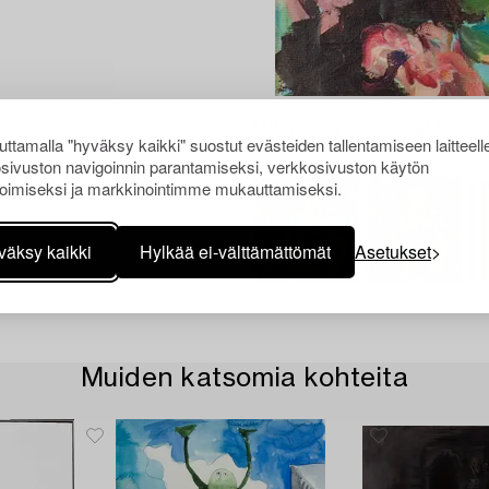
"AI"-merkityt kuvat ovat tekoäly
ttamalla "hyväksy kaikki" suostut evästeiden tallentamiseen laitteell
todellisesta esineestä.
sivuston navigoinnin parantamiseksi, verkkosivuston käytön
oimiseksi ja markkinointimme mukauttamiseksi.
väksy kaikki
Hylkää ei-välttämättömät
Asetukset
Muiden katsomia kohteita