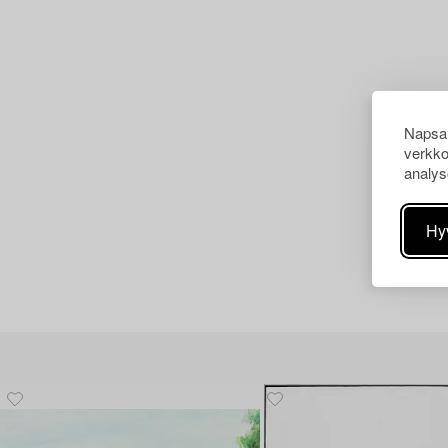
Napsau
verkko
analys
Hy