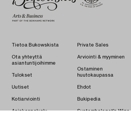
Tietoa Bukowskista
Private Sales
Ota yhteyttä
Arviointi & myyminen
asiantuntijoihimme
Ostaminen
Tulokset
huutokaupassa
Uutiset
Ehdot
Kotiarviointi
Bukipedia
Asiakaspalvelu
Systembolaget's Wine
and Spirits Auctions
Toimitus