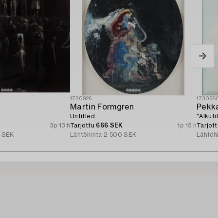
1720926
173068
Martin Formgren
Pekka
Untitled.
"Alkuti
3p 13 h
Tarjottu
666 SEK
1p 15 h
Tarjot
 SEK
Lähtöhinta
2 500 SEK
Lähtöh