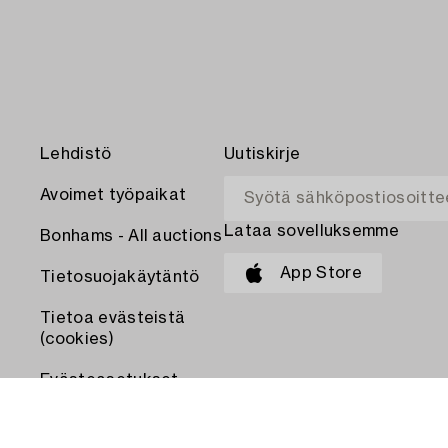
Lehdistö
Uutiskirje
Avoimet työpaikat
Lataa sovelluksemme
Bonhams - All auctions
App Store
Tietosuojakäytäntö
Tietoa evästeistä
(cookies)
Evästeasetukset