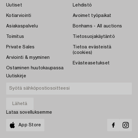
Uutiset
Lehdistö
Kotiarviointi
Avoimet työpaikat
Asiakaspalvelu
Bonhams - All auctions
Toimitus
Tietosuojakäytäntö
Private Sales
Tietoa evästeistä
(cookies)
Arviointi & myyminen
Evästeasetukset
Ostaminen huutokaupassa
Uutiskirje
Lataa sovelluksemme
App Store