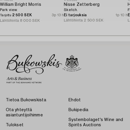
1718093
1720896
1
William Bright Morris
Nisse Zetterberg
H
Park view.
Sketch.
F
2 500 SEK
3p 13 h
Ei tarjouksia
1p 10 h
E
Tarjottu
Lähtöhinta
2 500 SEK
L
Lähtöhinta
8 000 SEK
Tietoa Bukowskista
Ehdot
Ota yhteyttä
Bukipedia
asiantuntijoihimme
Systembolaget's Wine and
Tulokset
Spirits Auctions