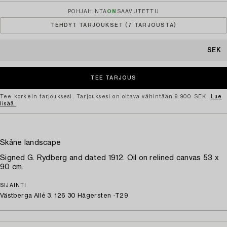
POHJAHINTA
ON
SAAVUTETTU
TEHDYT TARJOUKSET (7 TARJOUSTA)
SEK
Tee korkein tarjouksesi. Tarjouksesi on oltava vähintään 9 900 SEK.
Lue
lisää.
Skåne landscape
Signed G. Rydberg and dated 1912. Oil on relined canvas 53 x
90 cm.
SIJAINTI
Västberga Allé 3. 126 30 Hägersten -T29