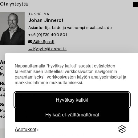
Ota yhteyttä
TUKHOLMA
Johan Jinnerot
Asiantuntija taide ja vanhempi maalaustaide
+46 (0)739 400 801
Sähköposti
→ Kysyttyjä esineitä
Asiakaspalvelu
Napsauttamalla "hyväksy kaikki" suostut evästeiden
Olethan yhteydessä asiakaspalveluumme, mikäli sinulla on
tallentamiseen laitteellesi verkkosivuston navigoinnin
kysymyksiä liittyen kuljetukseen, maksuun tai muihin asioihin.
parantamiseksi, verkkosivuston käytön analysoimiseksi ja
markkinointimme mukauttamiseksi.
Ruotsi
Puhelin maanantai – perjantai klo 9–12
+46 8-614 08 00
Hyväksy kaikki
Suomi
Puhelin maanantai - perjantai klo 10–13
Hylkää ei-välttämättömät
+358-9-668 91 10
Asetukset
ASIAKASPALVELU