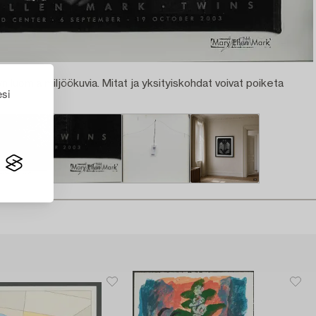
n luomia miljöökuvia. Mitat ja yksityiskohdat voivat poiketa
esi