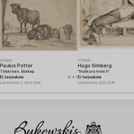
1693625
1729939
Paulus Potter
Hugo Simberg
Tillskriven, Boskap.
"Nukkuva mies II".
Ei tarjouksia
1p 6 h
Ei tarjouksia
Lähtöhinta
2 500 SEK
Lähtöhinta
300 EUR