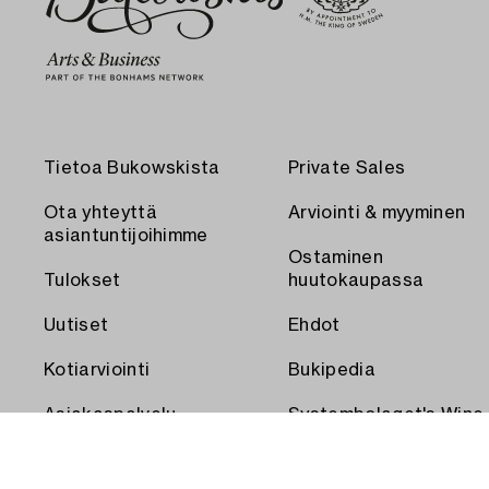
Tietoa Bukowskista
Private Sales
Ota yhteyttä
Arviointi & myyminen
asiantuntijoihimme
Ostaminen
Tulokset
huutokaupassa
Uutiset
Ehdot
Kotiarviointi
Bukipedia
Asiakaspalvelu
Systembolaget's Wine
and Spirits Auctions
Toimitus