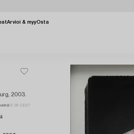
pat
Arvioi & myy
Osta
burg, 2003.
 heinä
12:36 CEST
tä