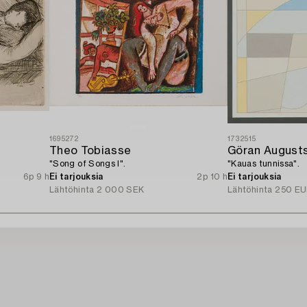
1695272
1732515
Theo Tobiasse
Göran August
"Song of Songs I".
"Kauas tunnissa".
6p 9 h
Ei tarjouksia
2p 10 h
Ei tarjouksia
Lähtöhinta
2 000 SEK
Lähtöhinta
250 EU