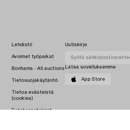
Lehdistö
Uutiskirje
Avoimet työpaikat
Lataa sovelluksemme
Bonhams - All auctions
App Store
Tietosuojakäytäntö
Tietoa evästeistä
(cookies)
Evästeasetukset