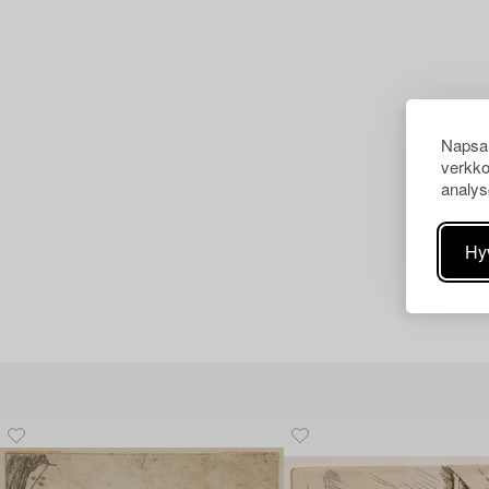
Napsau
verkko
analys
Hy