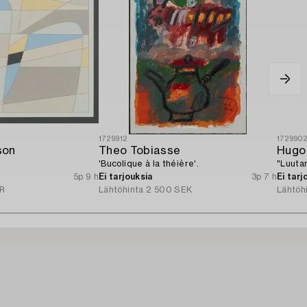
1729912
172990
son
Theo Tobiasse
Hugo
'Bucolique à la théière'.
"Luuta
5p 9 h
Ei tarjouksia
3p 7 h
Ei tarj
R
Lähtöhinta
2 500 SEK
Lähtöh