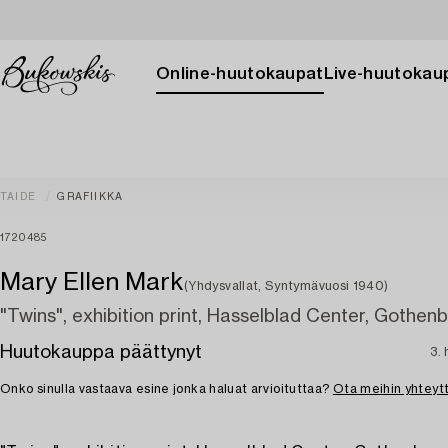
Online-huutokaupat
Live-huutokau
TAIDE
GRAFIIKKA
1720485
Mary Ellen Mark
(Yhdysvallat, Syntymävuosi 1940)
"Twins", exhibition print, Hasselblad Center, Gothen
Huutokauppa päättynyt
3.
Onko sinulla vastaava esine jonka haluat arvioituttaa?
Ota meihin yhteyt