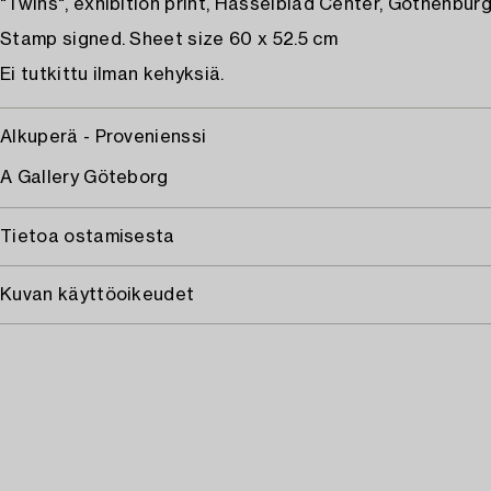
"Twins", exhibition print, Hasselblad Center, Gothenburg
Stamp signed. Sheet size 60 x 52.5 cm
Ei tutkittu ilman kehyksiä.
Alkuperä - Provenienssi
A Gallery Göteborg
Tietoa ostamisesta
Kuvan käyttöoikeudet