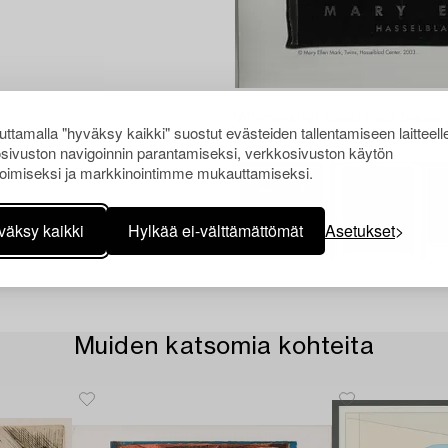
"AI"-merkityt kuvat ovat tekoäly
ttamalla "hyväksy kaikki" suostut evästeiden tallentamiseen laitteell
todellisesta esineestä.
sivuston navigoinnin parantamiseksi, verkkosivuston käytön
oimiseksi ja markkinointimme mukauttamiseksi.
väksy kaikki
Hylkää ei-välttämättömät
Asetukset
Muiden katsomia kohteita