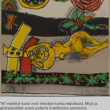
"AI"-merkityt kuvat ovat tekoälyn luomia miljöökuvia. Mitat ja
yksityiskohdat voivat poiketa todellisesta esineestä.