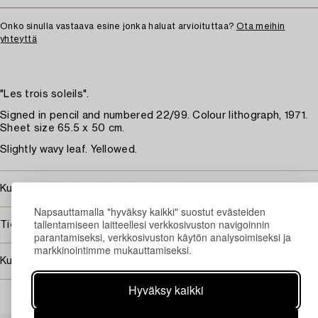
Onko sinulla vastaava esine jonka haluat arvioituttaa?
Ota meihin
yhteyttä
"Les trois soleils".
Signed in pencil and numbered 22/99. Colour lithograph, 1971.
Sheet size 65.5 x 50 cm.
Slightly wavy leaf. Yellowed.
Kuuluu jälleenmyyntikorvauksen piiriin
Napsauttamalla "hyväksy kaikki" suostut evästeiden
tallentamiseen laitteellesi verkkosivuston navigoinnin
Tietoa ostamisesta
parantamiseksi, verkkosivuston käytön analysoimiseksi ja
markkinointimme mukauttamiseksi.
Kuvan käyttöoikeudet
Hyväksy kaikki