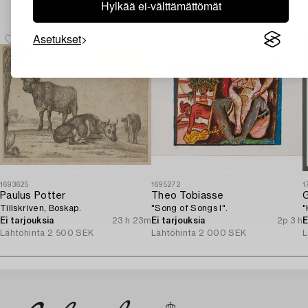
Muiden katsomia kohteita
Hylkää ei-välttämättömät
Asetukset
1693625
1695272
1
Paulus Potter
Theo Tobiasse
Tillskriven, Boskap.
"Song of Songs I".
"
Ei tarjouksia
23 h 23m
Ei tarjouksia
2p 3 h
E
Lähtöhinta
2 500 SEK
Lähtöhinta
2 000 SEK
L