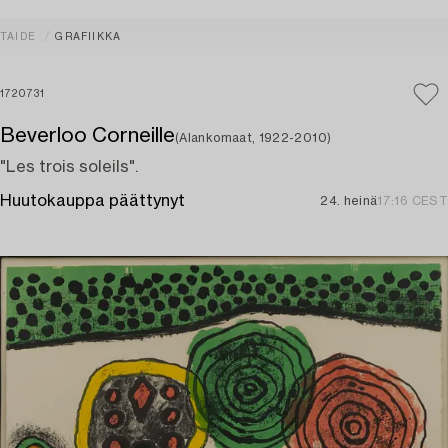
TAIDE
GRAFIIKKA
1720731
Beverloo Corneille
(Alankomaat, 1922-2010)
"Les trois soleils".
Huutokauppa päättynyt
24. heinä
17:16 CEST