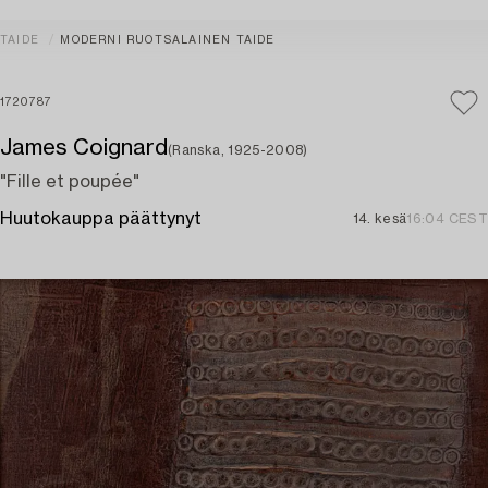
TAIDE
MODERNI RUOTSALAINEN TAIDE
1720787
James Coignard
(Ranska, 1925-2008)
"Fille et poupée"
Huutokauppa päättynyt
14. kesä
16:04 CEST