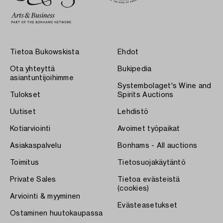
Tietoa Bukowskista
Ehdot
Ota yhteyttä
Bukipedia
asiantuntijoihimme
Systembolaget's Wine and
Tulokset
Spirits Auctions
Uutiset
Lehdistö
Kotiarviointi
Avoimet työpaikat
Asiakaspalvelu
Bonhams - All auctions
Toimitus
Tietosuojakäytäntö
Private Sales
Tietoa evästeistä
(cookies)
Arviointi & myyminen
Evästeasetukset
Ostaminen huutokaupassa