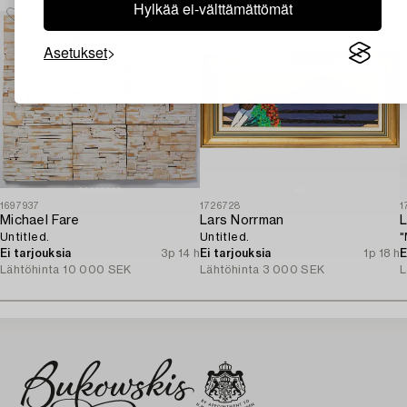
Hylkää ei-välttämättömät
Asetukset
1697937
1726728
1
Michael Fare
Lars Norrman
L
Untitled.
Untitled.
"
Ei tarjouksia
3p 14 h
Ei tarjouksia
1p 18 h
E
Lähtöhinta
10 000 SEK
Lähtöhinta
3 000 SEK
L