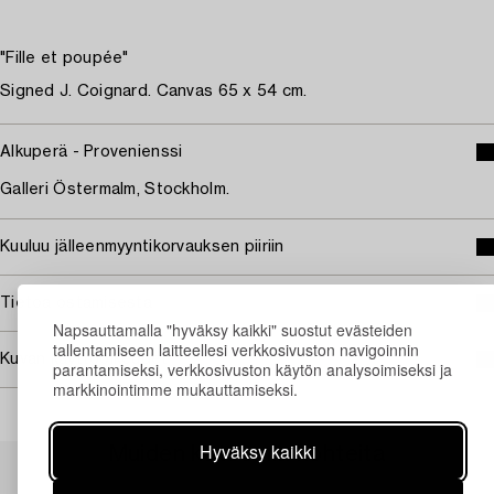
"Fille et poupée"
Signed J. Coignard. Canvas 65 x 54 cm.
Alkuperä - Provenienssi
Galleri Östermalm, Stockholm.
Kuuluu jälleenmyyntikorvauksen piiriin
Tietoa ostamisesta
Napsauttamalla "hyväksy kaikki" suostut evästeiden
tallentamiseen laitteellesi verkkosivuston navigoinnin
Kuvan käyttöoikeudet
parantamiseksi, verkkosivuston käytön analysoimiseksi ja
markkinointimme mukauttamiseksi.
Hyväksy kaikki
Muiden katsomia kohteita