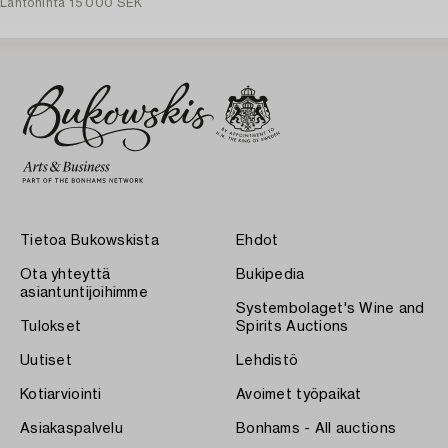
Lähtöhinta
15 000 SEK
Tietoa Bukowskista
Ehdot
Ota yhteyttä
Bukipedia
asiantuntijoihimme
Systembolaget's Wine and
Tulokset
Spirits Auctions
Uutiset
Lehdistö
Kotiarviointi
Avoimet työpaikat
Asiakaspalvelu
Bonhams - All auctions