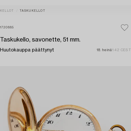
KELLOT
TASKUKELLOT
1720885
Taskukello, savonette, 51 mm.
Huutokauppa päättynyt
18. heinä
1:42 CEST