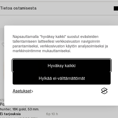
Tietoa ostamisesta
Muiden katsomia kohteita
Napsauttamalla "hyväksy kaikki" suostut evästeiden
tallentamiseen laitteellesi verkkosivuston navigoinnin
parantamiseksi, verkkosivuston käytön analysoimiseksi ja
markkinointimme mukauttamiseksi.
Hyväksy kaikki
Hylkää ei-välttämättömät
Asetukset
1720340
Pocket watch,
hunter, 18K gold, 53 mm.
Ei tarjouksia
6p 10 h