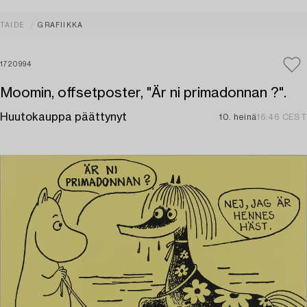
TAIDE
GRAFIIKKA
1720994
Moomin, offsetposter, "Är ni primadonnan ?".
Huutokauppa päättynyt
10. heinä
16:46 CEST