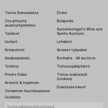
Tietoa Bukowskista
Ehdot
Ota yhteyttä
Bukipedia
asiantuntijoihimme
Systembolaget's Wine and
Tulokset
Spirits Auctions
Uutiset
Lehdistö
Kotiarviointi
Avoimet työpaikat
Asiakaspalvelu
Bonhams - All auctions
Toimitus
Tietosuojakäytäntö
Private Sales
Tietoa evästeistä
(cookies)
Arviointi & myyminen
Evästeasetukset
Ostaminen huutokaupassa
Uutiskirje