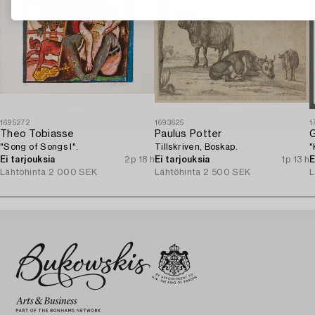
1695272
1693625
1
Theo Tobiasse
Paulus Potter
"Song of Songs I".
Tillskriven, Boskap.
"
Ei tarjouksia
2p 18 h
Ei tarjouksia
1p 13 h
E
Lähtöhinta
2 000 SEK
Lähtöhinta
2 500 SEK
L