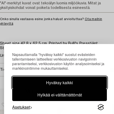
"AI"-merkityt kuvat ovat tekoälyn luomia miljöökuvia. Mitat ja
yksityiskohdat voivat poiketa todellisesta esineestä.
Onko sinulla vastaava esine jonka haluat arvioituttaa?
Ota meihin
yhteyttä
Sheet size 42.8 x 62.5 cm. Printed by Bulll's Presstjänt,
Stockholm.
Napsauttamalla "hyväksy kaikki" suostut evästeiden
Unframed.
tallentamiseen laitteellesi verkkosivuston navigoinnin
parantamiseksi, verkkosivuston käytön analysoimiseksi ja
markkinointimme mukauttamiseksi.
Tietoa ostamisesta
Hyväksy kaikki
Muiden katsomia kohteita
Hylkää ei-välttämättömät
Asetukset