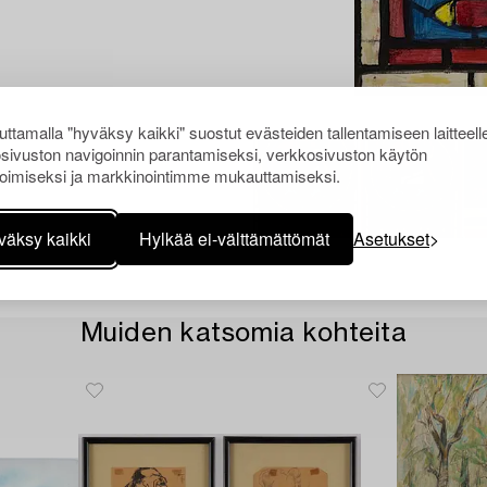
ttamalla "hyväksy kaikki" suostut evästeiden tallentamiseen laitteell
sivuston navigoinnin parantamiseksi, verkkosivuston käytön
oimiseksi ja markkinointimme mukauttamiseksi.
väksy kaikki
Hylkää ei-välttämättömät
Asetukset
Muiden katsomia kohteita