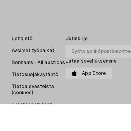
Lehdistö
Uutiskirje
Avoimet työpaikat
Lataa sovelluksemme
Bonhams - All auctions
App Store
Tietosuojakäytäntö
Tietoa evästeistä
(cookies)
Evästeasetukset