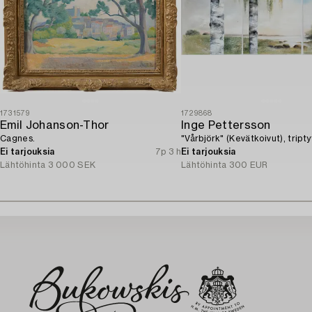
1731579
1729868
Emil Johanson-Thor
Inge Pettersson
Cagnes.
"Vårbjörk" (Kevätkoivut), tripty
Ei tarjouksia
7p 3 h
Ei tarjouksia
Lähtöhinta
3 000 SEK
Lähtöhinta
300 EUR