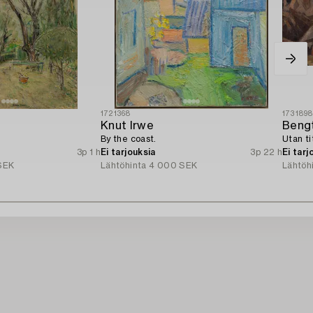
1721368
173189
Knut Irwe
Bengt
By the coast.
Utan ti
3p 1 h
Ei tarjouksia
3p 22 h
Ei tarj
SEK
Lähtöhinta
4 000 SEK
Lähtöh