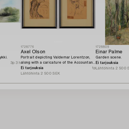
1728776
1728809
Axel Olson
Einar Palme
ykki.
Portrait depicting Valdemar Lorentzon,
Garden scene.
along with a caricature of the Accountant
3p 3 h
Ei tarjouksia
Ingvarsson.
Ei tarjouksia
1p
Lähtöhinta
2 500 
Lähtöhinta
2 500 SEK