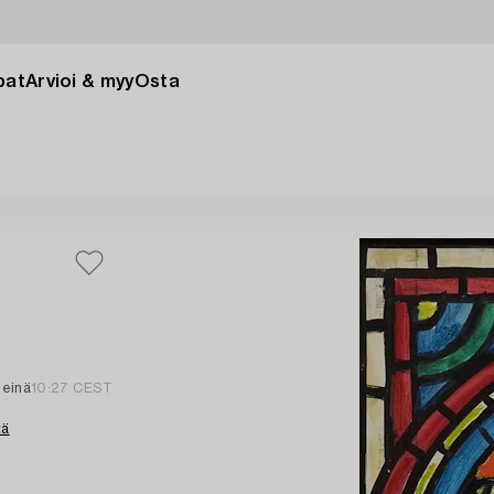
pat
Arvioi & myy
Osta
heinä
10:27 CEST
tä