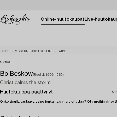
Online-huutokaupat
Live-huutokau
TAIDE
MODERNI RUOTSALAINEN TAIDE
1721035
Bo Beskow
(Ruotsi, 1906-1989)
Christ calms the storm
Huutokauppa päättynyt
8. 
Onko sinulla vastaava esine jonka haluat arvioituttaa?
Ota meihin yhteyt