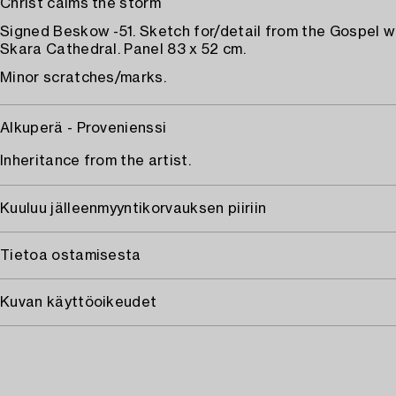
Christ calms the storm
Signed Beskow -51. Sketch for/detail from the Gospel w
Skara Cathedral. Panel 83 x 52 cm.
Minor scratches/marks.
Alkuperä - Provenienssi
Inheritance from the artist.
Kuuluu jälleenmyyntikorvauksen piiriin
Tietoa ostamisesta
Kuvan käyttöoikeudet