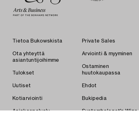
Tietoa Bukowskista
Private Sales
Ota yhteyttä
Arviointi & myyminen
asiantuntijoihimme
Ostaminen
Tulokset
huutokaupassa
Uutiset
Ehdot
Kotiarviointi
Bukipedia
Asiakaspalvelu
Systembolaget's Wine
and Spirits Auctions
Toimitus