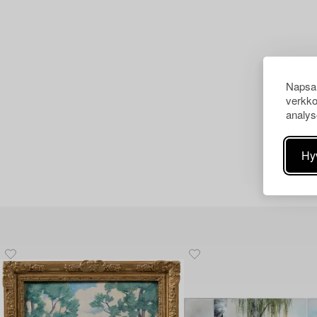
Napsau
verkko
analys
Hy