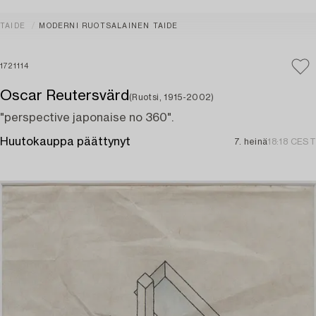
TAIDE
MODERNI RUOTSALAINEN TAIDE
1721114
Oscar Reutersvärd
(Ruotsi, 1915-2002)
"perspective japonaise no 360".
Huutokauppa päättynyt
7. heinä
18:18 CEST