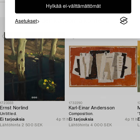
Hylkää ei-välttämättömät
Asetukset
Muiden katsomia kohteita
1723333
1732290
1
Ernst Norlind
Karl-Einar Andersson
M
Untitled.
Composition.
'
Ei tarjouksia
4p 11 h
Ei tarjouksia
4p 11 h
E
Lähtöhinta
2 500 SEK
Lähtöhinta
4 000 SEK
L