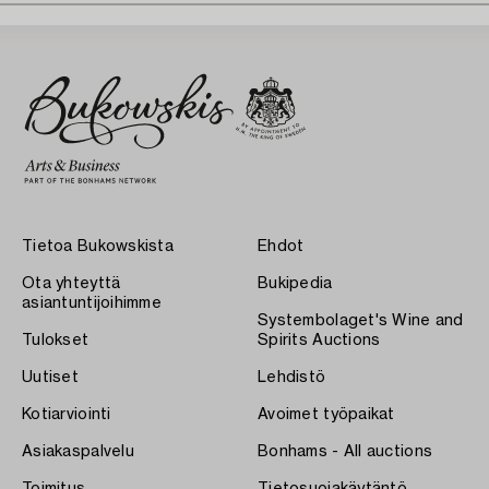
Tietoa Bukowskista
Ehdot
Ota yhteyttä
Bukipedia
asiantuntijoihimme
Systembolaget's Wine and
Tulokset
Spirits Auctions
Uutiset
Lehdistö
Kotiarviointi
Avoimet työpaikat
Asiakaspalvelu
Bonhams - All auctions
Toimitus
Tietosuojakäytäntö