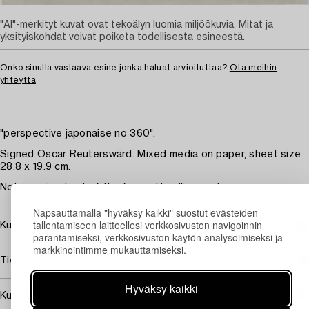
"AI"-merkityt kuvat ovat tekoälyn luomia miljöökuvia. Mitat ja
yksityiskohdat voivat poiketa todellisesta esineestä.
Onko sinulla vastaava esine jonka haluat arvioituttaa?
Ota meihin
yhteyttä
"perspective japonaise no 360".
Signed Oscar Reuterswärd. Mixed media on paper, sheet size
28.8 x 19.9 cm.
Not examined out of the frame. Handling marks.
Napsauttamalla "hyväksy kaikki" suostut evästeiden
tallentamiseen laitteellesi verkkosivuston navigoinnin
Kuuluu jälleenmyyntikorvauksen piiriin
parantamiseksi, verkkosivuston käytön analysoimiseksi ja
markkinointimme mukauttamiseksi.
Tietoa ostamisesta
Hyväksy kaikki
Kuvan käyttöoikeudet