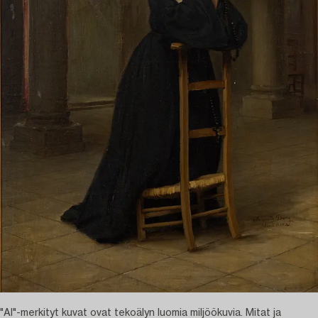
"AI"-merkityt kuvat ovat tekoälyn luomia miljöökuvia. Mitat ja