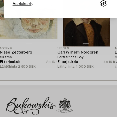
Asetukset
1720896
1727369
1
Nisse Zetterberg
Carl Wilhelm Nordgren
L
Sketch.
Portrait of a Boy.
S
Ei tarjouksia
2p 13 h
Ei tarjouksia
4p 16 h
T
Lähtöhinta
2 500 SEK
Lähtöhinta
4 000 SEK
L