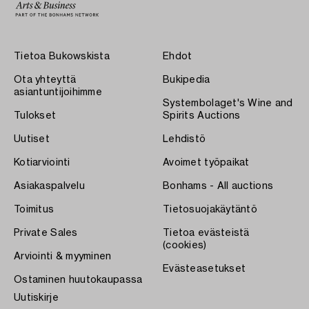
Tietoa Bukowskista
Ehdot
Ota yhteyttä
Bukipedia
asiantuntijoihimme
Systembolaget's Wine and
Tulokset
Spirits Auctions
Uutiset
Lehdistö
Kotiarviointi
Avoimet työpaikat
Asiakaspalvelu
Bonhams - All auctions
Toimitus
Tietosuojakäytäntö
Private Sales
Tietoa evästeistä
(cookies)
Arviointi & myyminen
Evästeasetukset
Ostaminen huutokaupassa
Uutiskirje