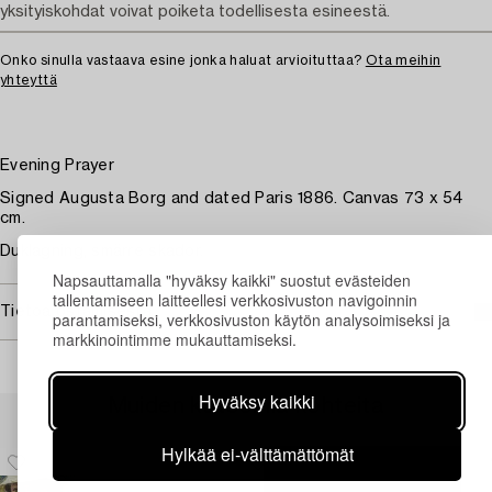
yksityiskohdat voivat poiketa todellisesta esineestä.
Onko sinulla vastaava esine jonka haluat arvioituttaa?
Ota meihin
yhteyttä
Evening Prayer
Signed Augusta Borg and dated Paris 1886. Canvas 73 x 54
cm.
Duklagning, smärre skador.
Napsauttamalla "hyväksy kaikki" suostut evästeiden
tallentamiseen laitteellesi verkkosivuston navigoinnin
Tietoa ostamisesta
parantamiseksi, verkkosivuston käytön analysoimiseksi ja
markkinointimme mukauttamiseksi.
Hyväksy kaikki
Muiden katsomia kohteita
Hylkää ei-välttämättömät