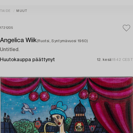
TAIDE
MUUT
1721205
Angelica Wiik
(Ruotsi, Syntymävuosi 1960)
Untitled.
Huutokauppa päättynyt
12. kesä
18:42 CEST