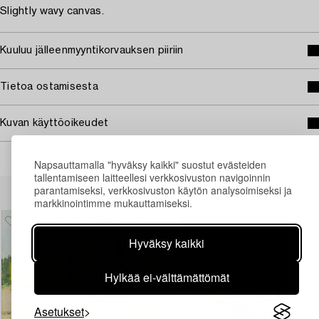
Slightly wavy canvas.
Kuuluu jälleenmyyntikorvauksen piiriin
Tietoa ostamisesta
Kuvan käyttöoikeudet
Napsauttamalla "hyväksy kaikki" suostut evästeiden
tallentamiseen laitteellesi verkkosivuston navigoinnin
Muiden katsomia kohteita
parantamiseksi, verkkosivuston käytön analysoimiseksi ja
markkinointimme mukauttamiseksi.
Hyväksy kaikki
Hylkää ei-välttämättömät
Asetukset