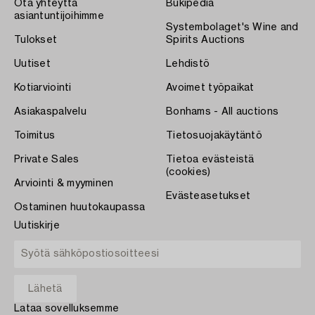
Ota yhteyttä
Bukipedia
asiantuntijoihimme
Systembolaget's Wine and
Tulokset
Spirits Auctions
Uutiset
Lehdistö
Kotiarviointi
Avoimet työpaikat
Asiakaspalvelu
Bonhams - All auctions
Toimitus
Tietosuojakäytäntö
Private Sales
Tietoa evästeistä
(cookies)
Arviointi & myyminen
Evästeasetukset
Ostaminen huutokaupassa
Uutiskirje
Lataa sovelluksemme