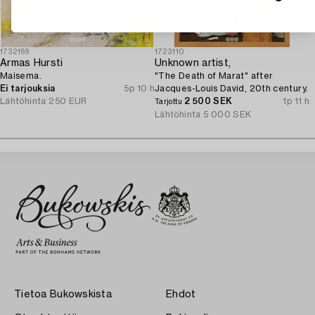
1732169
1723110
Armas Hursti
Unknown artist,
Maisema.
"The Death of Marat" after
Ei tarjouksia
5p 10 h
Jacques-Louis David, 20th century.
Lähtöhinta
250 EUR
2 500 SEK
1p 11 h
Tarjottu
Lähtöhinta
5 000 SEK
Tietoa Bukowskista
Ehdot