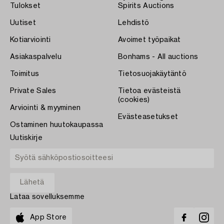
Tulokset
Spirits Auctions
Uutiset
Lehdistö
Kotiarviointi
Avoimet työpaikat
Asiakaspalvelu
Bonhams - All auctions
Toimitus
Tietosuojakäytäntö
Private Sales
Tietoa evästeistä
(cookies)
Arviointi & myyminen
Evästeasetukset
Ostaminen huutokaupassa
Uutiskirje
Lataa sovelluksemme
App Store