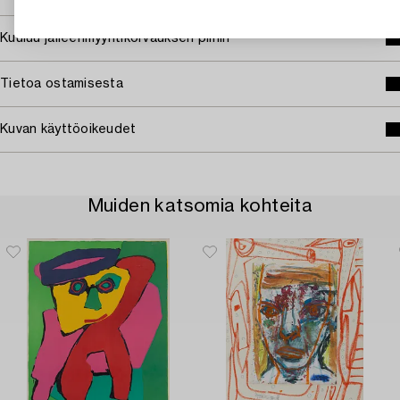
Kuuluu jälleenmyyntikorvauksen piiriin
Tietoa ostamisesta
Kuvan käyttöoikeudet
Muiden katsomia kohteita