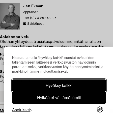
Jan Ekman
Appraiser
+46 (0)70 267 09 23
Sähköposti
Asiakaspalvelu
Olethan yhteydessä asiakaspalveluumme, mikäli sinulla on
kysymyksiä liittyen kuljetukseen, maksuun tai muihin asioihin.
Ruotsi
Napsauttamalla "hyväksy kaikki" suostut evästeiden
Puhelin maanantai – perjantai klo 9–12
tallentamiseen laitteellesi verkkosivuston navigoinnin
+46 8-614 08 00
parantamiseksi, verkkosivuston käytön analysoimiseksi ja
markkinointimme mukauttamiseksi.
Suomi
Puhelin maanantai - perjantai klo 10–13
+358-9-668 91 10
Hyväksy kaikki
Hylkää ei-välttämättömät
ASIAKASPALVELU
Asetukset
Mitä kuljetus maksaa?