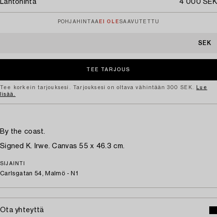
Lähtöhinta
4 000 SEK
POHJAHINTAA
EI OLE
SAAVUTETTU
SEK
Tee korkein tarjouksesi. Tarjouksesi on oltava vähintään 300 SEK.
Lue
lisää.
By the coast.
Signed K. Irwe. Canvas 55 x 46.3 cm.
SIJAINTI
Carlsgatan 54, Malmö - N1
Ota yhteyttä