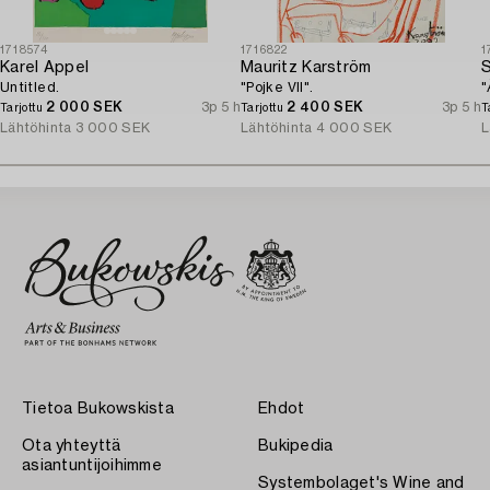
1718574
1716822
1
Karel Appel
Mauritz Karström
S
Untitled.
"Pojke VII".
"
2 000 SEK
3p 5 h
2 400 SEK
3p 5 h
Tarjottu
Tarjottu
T
Lähtöhinta
3 000 SEK
Lähtöhinta
4 000 SEK
L
Tietoa Bukowskista
Ehdot
Ota yhteyttä
Bukipedia
asiantuntijoihimme
Systembolaget's Wine and