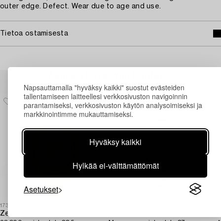
outer edge. Defect. Wear due to age and use.
Tietoa ostamisesta
Muiden katsomia kohteita
Napsauttamalla "hyväksy kaikki" suostut evästeiden
tallentamiseen laitteellesi verkkosivuston navigoinnin
parantamiseksi, verkkosivuston käytön analysoimiseksi ja
markkinointimme mukauttamiseksi.
Hyväksy kaikki
Hylkää ei-välttämättömät
Asetukset
1730720
1730747
1
Zenith,
Jaeger-LeCoultre,
L