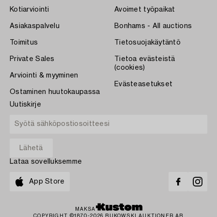
Kotiarviointi
Avoimet työpaikat
Asiakaspalvelu
Bonhams - All auctions
Toimitus
Tietosuojakäytäntö
Private Sales
Tietoa evästeistä
(cookies)
Arviointi & myyminen
Evästeasetukset
Ostaminen huutokaupassa
Uutiskirje
Lataa sovelluksemme
App Store
MAKSA
COPYRIGHT ©1870-2026 BUKOWSKI AUKTIONER AB