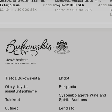
28,800, wristwatch, 33.5 mm.
Memovox, wristwatch, 37 mm.
A
Ei tarjouksia
6p 22 h
12 000 SEK
4p 22 h
Tarjottu
Lähtöhinta
30 000 SEK
Lähtöhinta
20 000 SEK
T
L
Tietoa Bukowskista
Ehdot
Ota yhteyttä
Bukipedia
asiantuntijoihimme
Systembolaget's Wine and
Tulokset
Spirits Auctions
Uutiset
Lehdistö