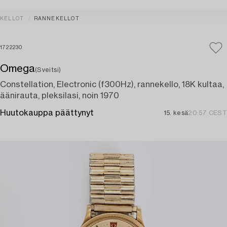
KELLOT
RANNEKELLOT
1722230
Omega
(Sveitsi)
Constellation, Electronic (f300Hz), rannekello, 18K kultaa,
äänirauta, pleksilasi, noin 1970
Huutokauppa päättynyt
15. kesä
20:57 CEST