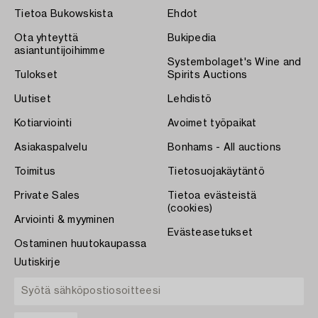
Tietoa Bukowskista
Ehdot
Ota yhteyttä
Bukipedia
asiantuntijoihimme
Systembolaget's Wine and
Tulokset
Spirits Auctions
Uutiset
Lehdistö
Kotiarviointi
Avoimet työpaikat
Asiakaspalvelu
Bonhams - All auctions
Toimitus
Tietosuojakäytäntö
Private Sales
Tietoa evästeistä
(cookies)
Arviointi & myyminen
Evästeasetukset
Ostaminen huutokaupassa
Uutiskirje