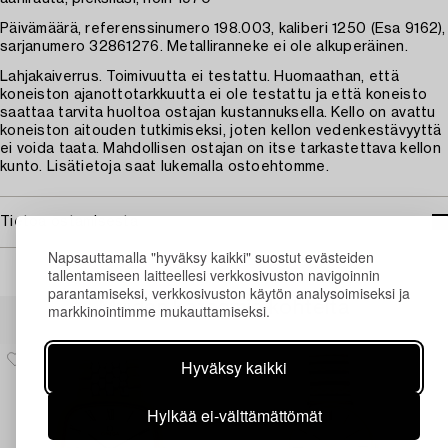
Päivämäärä, referenssinumero 198.003, kaliberi 1250 (Esa 9162),
sarjanumero 32861276. Metalliranneke ei ole alkuperäinen.
Lahjakaiverrus. Toimivuutta ei testattu. Huomaathan, että
koneiston ajanottotarkkuutta ei ole testattu ja että koneisto
saattaa tarvita huoltoa ostajan kustannuksella. Kello on avattu
koneiston aitouden tutkimiseksi, joten kellon vedenkestävyyttä
ei voida taata. Mahdollisen ostajan on itse tarkastettava kellon
kunto. Lisätietoja saat lukemalla ostoehtomme.
Tietoa ostamisesta
Napsauttamalla "hyväksy kaikki" suostut evästeiden
tallentamiseen laitteellesi verkkosivuston navigoinnin
parantamiseksi, verkkosivuston käytön analysoimiseksi ja
Muiden katsomia kohteita
markkinointimme mukauttamiseksi.
Hyväksy kaikki
Hylkää ei-välttämättömät