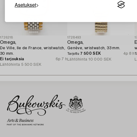
Asetukset
1726218
1728493
1
Omega,
Omega,
E
De Ville, Ile de France, wristwatch,
Genève, wristwatch, 33 mm.
w
30 mm.
7 500 SEK
4p 8 h
Tarjottu
T
Ei tarjouksia
6p 7 h
Lähtöhinta
10 000 SEK
L
Lähtöhinta
5 500 SEK