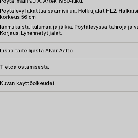
Pöytä, malli 90 A, Artek 1980-luku.
Pöytälevy lakattua saarniviilua. Holkkijalat HL2. Halkais
korkeus 56 cm.
Iänmukaista kulumaa ja jälkiä. Pöytälevyssä tahroja ja va
Korjaus. Lyhennetyt jalat.
Lisää taiteilijasta Alvar Aalto
Tietoa ostamisesta
Kuvan käyttöoikeudet