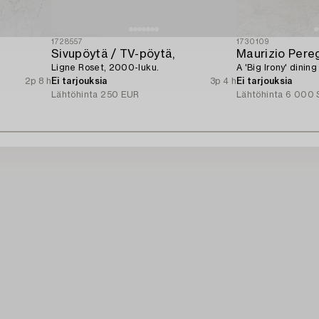
1728557
1730109
Sivupöytä / TV-pöytä,
Maurizio Pereg
Ligne Roset, 2000-luku.
A 'Big Irony' dining
2p 8 h
Ei tarjouksia
3p 4 h
Ei tarjouksia
Lähtöhinta
250 EUR
Lähtöhinta
6 000 