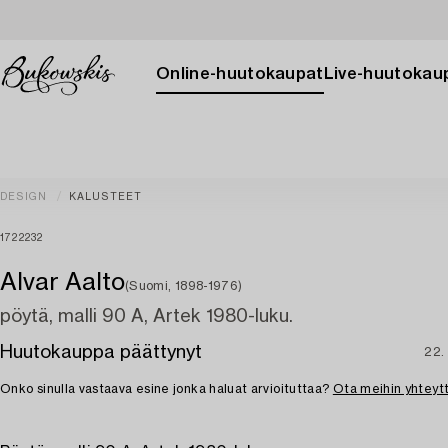
Online-huutokaupat
Live-huutokau
DESIGN
KALUSTEET
1722232
Alvar Aalto
(Suomi, 1898-1976)
pöytä, malli 90 A, Artek 1980-luku.
Huutokauppa päättynyt
22.
Onko sinulla vastaava esine jonka haluat arvioituttaa?
Ota meihin yhteyt