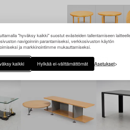
ttamalla "hyväksy kaikki" suostut evästeiden tallentamiseen laitteell
sivuston navigoinnin parantamiseksi, verkkosivuston käytön
oimiseksi ja markkinointimme mukauttamiseksi.
Muiden katsomia kohteita
väksy kaikki
Hylkää ei-välttämättömät
Asetukset