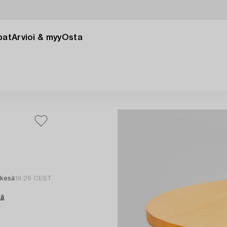
pat
Arvioi & myy
Osta
 kesä
19:26 CEST
tä