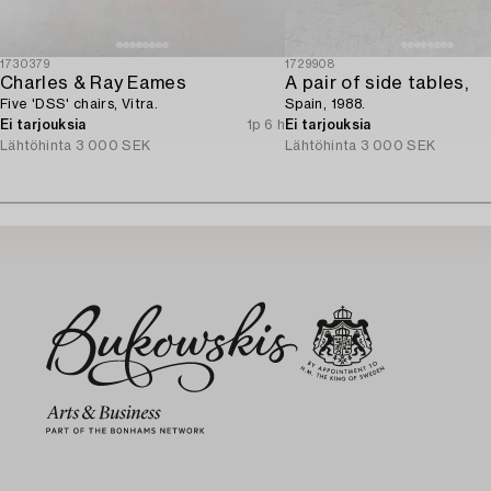
1730379
1729908
Charles & Ray Eames
A pair of side tables,
Five 'DSS' chairs, Vitra.
Spain, 1988.
Ei tarjouksia
1p 6 h
Ei tarjouksia
Lähtöhinta
3 000 SEK
Lähtöhinta
3 000 SEK