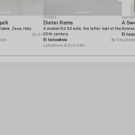
1731279
1697183
alli
Dieter Rams
A Swe
 table, Zeus, Italy.
A modell RZ 62 sofa, the latter half of the
Schreu
20th century.
2p 6 h
Ei tarj
Ei tarjouksia
3p 3 h
SEK
Lähtöh
Lähtöhinta
8 000 SEK