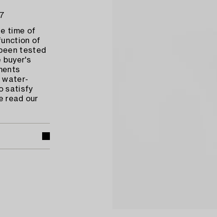
17
e time of
function of
 been tested
 buyer's
ments
 water-
o satisfy
e read our