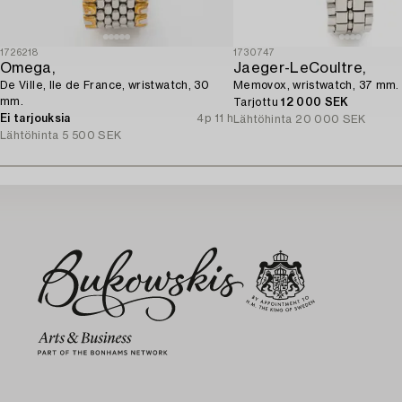
1726218
1730747
Omega,
Jaeger-LeCoultre,
De Ville, Ile de France, wristwatch, 30
Memovox, wristwatch, 37 mm.
mm.
Tarjottu
12 000 SEK
Ei tarjouksia
4p 11 h
Lähtöhinta
20 000 SEK
Lähtöhinta
5 500 SEK