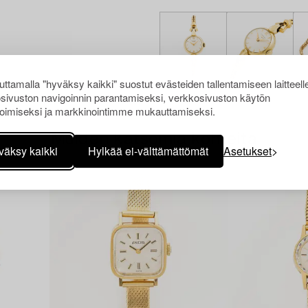
ttamalla "hyväksy kaikki" suostut evästeiden tallentamiseen laitteell
sivuston navigoinnin parantamiseksi, verkkosivuston käytön
oimiseksi ja markkinointimme mukauttamiseksi.
Muiden katsomia kohteita
väksy kaikki
Hylkää ei-välttämättömät
Asetukset