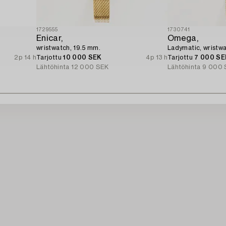
1729555
1730741
Enicar,
Omega,
wristwatch, 19.5 mm.
Ladymatic, wristwa
2p 14 h
Tarjottu
10 000 SEK
4p 13 h
Tarjottu
7 000 SE
Lähtöhinta
12 000 SEK
Lähtöhinta
9 000 