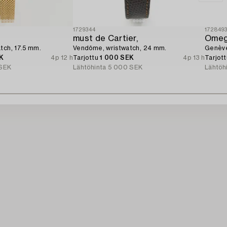
1729344
172849
must de Cartier,
Omeg
tch, 17.5 mm.
Vendôme, wristwatch, 24 mm.
Genève
K
4p 12 h
Tarjottu
1 000 SEK
4p 13 h
Tarjot
SEK
Lähtöhinta
5 000 SEK
Lähtöh