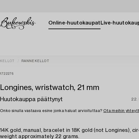
Online-huutokaupat
Live-huutokau
KELLOT
RANNEKELLOT
1722276
Longines, wristwatch, 21 mm
Huutokauppa päättynyt
22.
Onko sinulla vastaava esine jonka haluat arvioituttaa?
Ota meihin yhteyt
14K gold, manual, bracelet in 18K gold (not Longines), cir
weight approximately 22 grams.