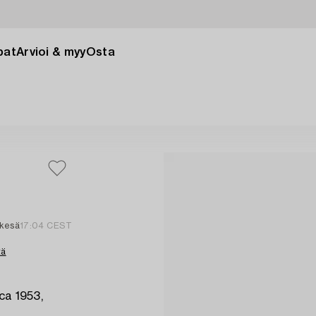
pat
Arvioi & myy
Osta
 kesä
17:04 CEST
tä
ca 1953,