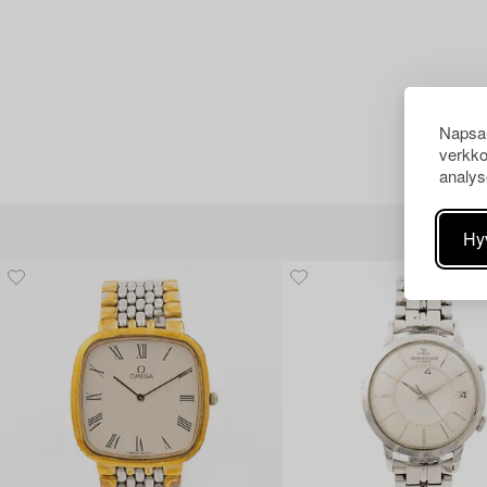
Napsau
verkko
analys
Hy