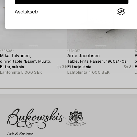
Asetukset
1728084
1731957
1
Mika Tolvanen,
Arne Jacobsen
A
dining table "Base", Muuto,
Table, Fritz Hansen, 1960s/70s.
p
Ei tarjouksia
1p 3 h
Ei tarjouksia
5p 3 h
E
Lähtöhinta
5 000 SEK
Lähtöhinta
4 000 SEK
L