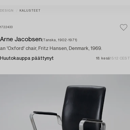
DESIGN
KALUSTEET
1722433
Arne Jacobsen
(Tanska, 1902-1971)
an 'Oxford' chair, Fritz Hansen, Denmark, 1969.
Huutokauppa päättynyt
18. kesä
15:12 CEST