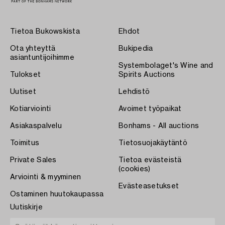
Tietoa Bukowskista
Ehdot
Ota yhteyttä
Bukipedia
asiantuntijoihimme
Systembolaget's Wine and
Tulokset
Spirits Auctions
Uutiset
Lehdistö
Kotiarviointi
Avoimet työpaikat
Asiakaspalvelu
Bonhams - All auctions
Toimitus
Tietosuojakäytäntö
Private Sales
Tietoa evästeistä
(cookies)
Arviointi & myyminen
Evästeasetukset
Ostaminen huutokaupassa
Uutiskirje