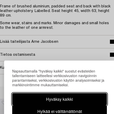
Frame of brushed aluminium, padded seat and back with black
leather upholstery. Labelled. Seat height 45, width 63, height
89 cm.
Some wear, stains and marks. Minor damages and small holes
to the leather of one armrest.
Lisää taiteilijasta Arne Jacobsen
Tietoa ostamisesta
Kuvan käyttöoikeudet
Napsauttamalla "hyväksy kaikki" suostut evästeiden
tallentamiseen laitteellesi verkkosivuston navigoinnin
parantamiseksi, verkkosivuston käytön analysoimiseksi ja
markkinointimme mukauttamiseksi.
Muiden katsomia kohteita
Hyväksy kaikki
Hylkää ei-välttämättömät