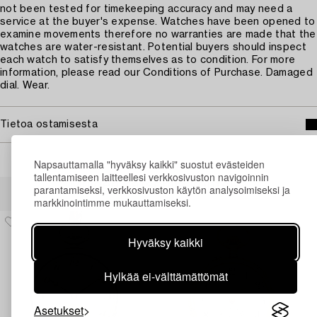
not been tested for timekeeping accuracy and may need a
service at the buyer's expense. Watches have been opened to
examine movements therefore no warranties are made that the
watches are water-resistant. Potential buyers should inspect
each watch to satisfy themselves as to condition. For more
information, please read our Conditions of Purchase. Damaged
dial. Wear.
Tietoa ostamisesta
Napsauttamalla "hyväksy kaikki" suostut evästeiden
tallentamiseen laitteellesi verkkosivuston navigoinnin
Muiden katsomia kohteita
parantamiseksi, verkkosivuston käytön analysoimiseksi ja
markkinointimme mukauttamiseksi.
Hyväksy kaikki
Hylkää ei-välttämättömät
Asetukset