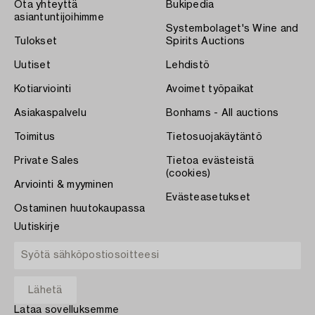
Ota yhteyttä
Bukipedia
asiantuntijoihimme
Systembolaget's Wine and
Tulokset
Spirits Auctions
Uutiset
Lehdistö
Kotiarviointi
Avoimet työpaikat
Asiakaspalvelu
Bonhams - All auctions
Toimitus
Tietosuojakäytäntö
Private Sales
Tietoa evästeistä
(cookies)
Arviointi & myyminen
Evästeasetukset
Ostaminen huutokaupassa
Uutiskirje
Lataa sovelluksemme