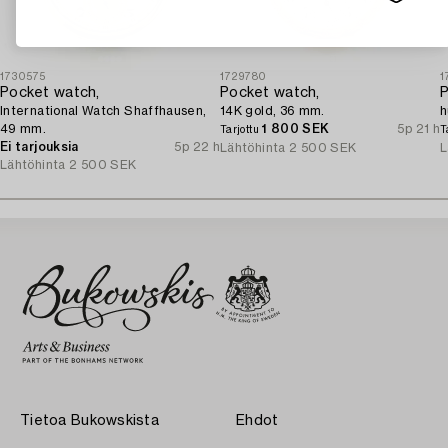
1730575
1729780
1
Pocket watch,
Pocket watch,
P
International Watch Shaffhausen,
14K gold, 36 mm.
h
49 mm.
1 800 SEK
5p 21 h
Tarjottu
T
Ei tarjouksia
5p 22 h
Lähtöhinta
2 500 SEK
L
Lähtöhinta
2 500 SEK
Tietoa Bukowskista
Ehdot