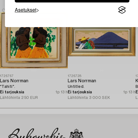
Asetukset
1726767
1726728
1
Lars Norrman
Lars Norrman
K
"Tahiti".
Untitled.
B
Ei tarjouksia
1p 13 h
Ei tarjouksia
1p 13 h
E
Lähtöhinta
250 EUR
Lähtöhinta
3 000 SEK
L