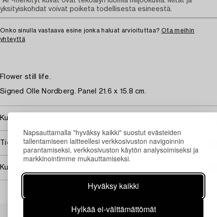
"AI"-merkityt kuvat ovat tekoälyn luomia miljöökuvia. Mitat ja
yksityiskohdat voivat poiketa todellisesta esineestä.
Onko sinulla vastaava esine jonka haluat arvioituttaa?
Ota meihin
yhteyttä
Flower still life.
Signed Olle Nordberg. Panel 21.6 x 15.8 cm.
Kuuluu jälleenmyyntikorvauksen piiriin
Napsauttamalla "hyväksy kaikki" suostut evästeiden
tallentamiseen laitteellesi verkkosivuston navigoinnin
Tietoa ostamisesta
parantamiseksi, verkkosivuston käytön analysoimiseksi ja
markkinointimme mukauttamiseksi.
Kuvan käyttöoikeudet
Hyväksy kaikki
Hylkää ei-välttämättömät
Muiden katsomia kohteita