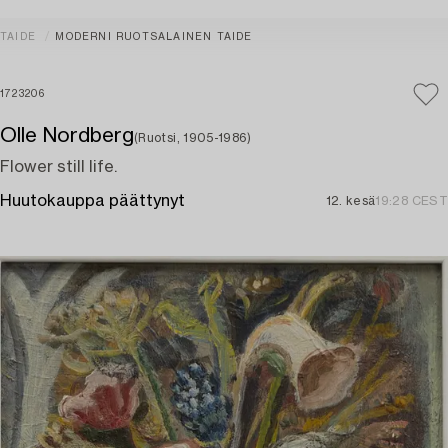
TAIDE
MODERNI RUOTSALAINEN TAIDE
1723206
Olle Nordberg
(Ruotsi, 1905-1986)
Flower still life.
Huutokauppa päättynyt
12. kesä
19:28 CEST