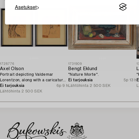
Asetukset
1728776
1731909
1
Axel Olson
Bengt Eklund
L
Portrait depicting Valdemar
"Nature Morte".
"
Lorentzon, along with a caricature
Ei tarjouksia
5p 13 h
E
of the Accountant Ingvarsson.
Ei tarjouksia
6p 9 h
Lähtöhinta
2 500 SEK
L
Lähtöhinta
2 500 SEK