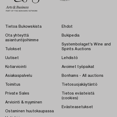
Tietoa Bukowskista
Ehdot
Ota yhteyttä
Bukipedia
asiantuntijoihimme
Systembolaget's Wine and
Tulokset
Spirits Auctions
Uutiset
Lehdistö
Kotiarviointi
Avoimet työpaikat
Asiakaspalvelu
Bonhams - All auctions
Toimitus
Tietosuojakäytäntö
Private Sales
Tietoa evästeistä
(cookies)
Arviointi & myyminen
Evästeasetukset
Ostaminen huutokaupassa