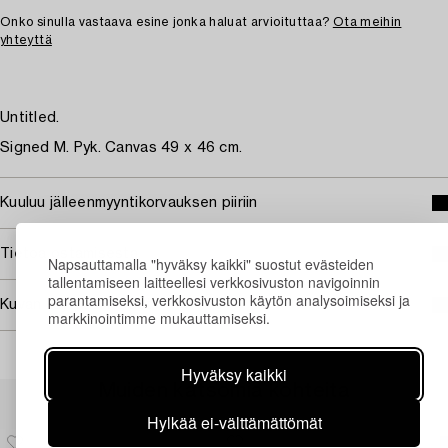
Onko sinulla vastaava esine jonka haluat arvioituttaa?
Ota meihin
yhteyttä
Untitled.
Signed M. Pyk. Canvas 49 x 46 cm.
Kuuluu jälleenmyyntikorvauksen piiriin
Tietoa ostamisesta
Napsauttamalla "hyväksy kaikki" suostut evästeiden
tallentamiseen laitteellesi verkkosivuston navigoinnin
parantamiseksi, verkkosivuston käytön analysoimiseksi ja
Kuvan käyttöoikeudet
markkinointimme mukauttamiseksi.
Hyväksy kaikki
Muiden katsomia kohteita
Hylkää ei-välttämättömät