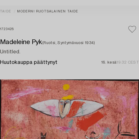
TAIDE
MODERNI RUOTSALAINEN TAIDE
1723428
Madeleine Pyk
(Ruotsi, Syntymävuosi 1934)
Untitled.
Huutokauppa päättynyt
16. kesä
19:32 CEST