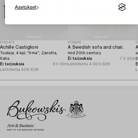
Asetukset
1730472
1729210
1
Achille Castiglioni
A Swedish sofa and chair,
A
Tuoleja, 4 kpl, "Irma", Zanotta,
mid 20th century.
a
Italia.
Ei tarjouksia
7 h 22m
2
Ei tarjouksia
8 h 10m
Lähtöhinta
4 000 SEK
E
Lähtöhinta
600 EUR
L