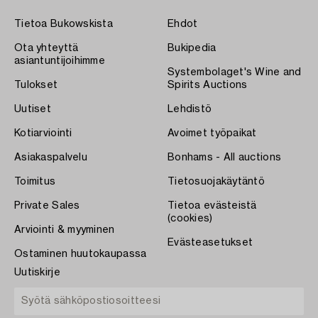
Tietoa Bukowskista
Ehdot
Ota yhteyttä
Bukipedia
asiantuntijoihimme
Systembolaget's Wine and
Tulokset
Spirits Auctions
Uutiset
Lehdistö
Kotiarviointi
Avoimet työpaikat
Asiakaspalvelu
Bonhams - All auctions
Toimitus
Tietosuojakäytäntö
Private Sales
Tietoa evästeistä
(cookies)
Arviointi & myyminen
Evästeasetukset
Ostaminen huutokaupassa
Uutiskirje