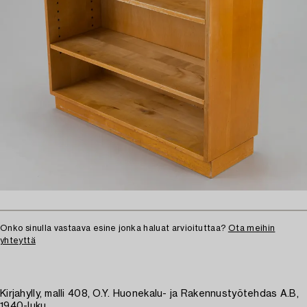
Onko sinulla vastaava esine jonka haluat arvioituttaa?
Ota meihin
yhteyttä
Kirjahylly, malli 408, O.Y. Huonekalu- ja Rakennustyötehdas A.B,
1940-luku.