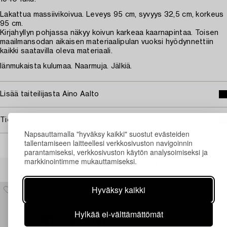
Lakattua massiivikoivua. Leveys 95 cm, syvyys 32,5 cm, korkeus
95 cm.
Kirjahyllyn pohjassa näkyy koivun karkeaa kaarnapintaa. Toisen
maailmansodan aikaisen materiaalipulan vuoksi hyödynnettiin
kaikki saatavilla oleva materiaali.
Iänmukaista kulumaa. Naarmuja. Jälkiä.
Lisää taiteilijasta Aino Aalto
Tietoa ostamisesta
Napsauttamalla "hyväksy kaikki" suostut evästeiden
tallentamiseen laitteellesi verkkosivuston navigoinnin
parantamiseksi, verkkosivuston käytön analysoimiseksi ja
markkinointimme mukauttamiseksi.
Muiden katsomia kohteita
Hyväksy kaikki
Hylkää ei-välttämättömät