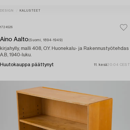
DESIGN
KALUSTEET
1724526
Aino Aalto
(Suomi, 1894-1949)
kirjahylly, malli 408, O.Y. Huonekalu- ja Rakennustyötehdas
A.B, 1940-luku.
Huutokauppa päättynyt
11. kesä
20:04 CEST