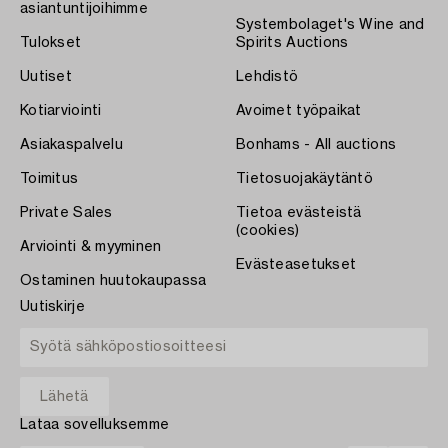
asiantuntijoihimme
Systembolaget's Wine and
Tulokset
Spirits Auctions
Uutiset
Lehdistö
Kotiarviointi
Avoimet työpaikat
Asiakaspalvelu
Bonhams - All auctions
Toimitus
Tietosuojakäytäntö
Private Sales
Tietoa evästeistä
(cookies)
Arviointi & myyminen
Evästeasetukset
Ostaminen huutokaupassa
Uutiskirje
Lataa sovelluksemme