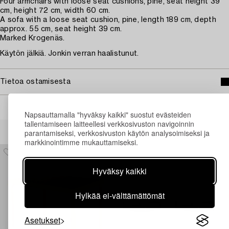
Four armchairs with loose seat cushions, pine, seat height 39
cm, height 72 cm, width 60 cm.
A sofa with a loose seat cushion, pine, length 189 cm, depth
approx. 55 cm, seat height 39 cm.
Marked Krogenäs.
Käytön jälkiä. Jonkin verran haalistunut.
Tietoa ostamisesta
Napsauttamalla "hyväksy kaikki" suostut evästeiden
tallentamiseen laitteellesi verkkosivuston navigoinnin
Muiden katsomia kohteita
parantamiseksi, verkkosivuston käytön analysoimiseksi ja
markkinointimme mukauttamiseksi.
Hyväksy kaikki
Hylkää ei-välttämättömät
Asetukset