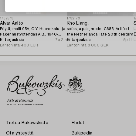
1732573
1732170
1
Alvar Aalto
Kho Liang,
S
Pöytä, malli 95A, O.Y. Huonekalu- ja
sofas, a pair, model C683, Artifort,
L
Rakennustyötehdas A.B., 1940-
the Netherlands, late 20th century.
E
luku.
Ei tarjouksia
7p 2 h
Ei tarjouksia
5p 1 h
L
Lähtöhinta
400 EUR
Lähtöhinta
8 000 SEK
Tietoa Bukowskista
Ehdot
Ota yhteyttä
Bukipedia