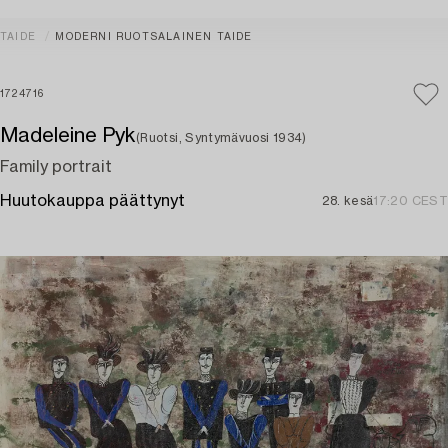
TAIDE
MODERNI RUOTSALAINEN TAIDE
1724716
Madeleine Pyk
(Ruotsi, Syntymävuosi 1934)
Family portrait
Huutokauppa päättynyt
28. kesä
17:20 CEST