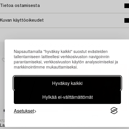
Tietoa ostamisesta
Kuvan käyttöoikeudet
Muiden katsomia kohteita
Napsauttamalla "hyväksy kaikki" suostut evästeiden
tallentamiseen laitteellesi verkkosivuston navigoinnin
parantamiseksi, verkkosivuston käytön analysoimiseksi ja
markkinointimme mukauttamiseksi.
Hyväksy kaikki
Hylkää ei-välttämättömät
Asetukset
1729196
1719794
1
Lars Erik Falk
Martin Emond
A