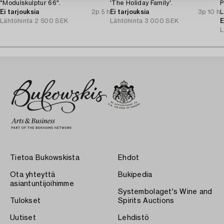
"Modulskulptur 66".
'The Holiday Family'.
P
Ei tarjouksia
2p 5 h
Ei tarjouksia
3p 10 h
L
Lähtöhinta
2 500 SEK
Lähtöhinta
3 000 SEK
o
E
L
Tietoa Bukowskista
Ehdot
Ota yhteyttä
Bukipedia
asiantuntijoihimme
Systembolaget's Wine and
Tulokset
Spirits Auctions
Uutiset
Lehdistö