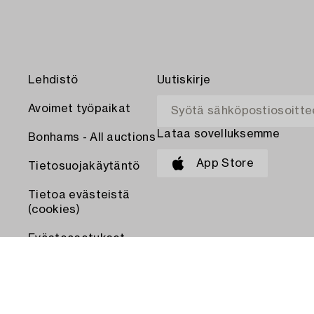
Lehdistö
Uutiskirje
Avoimet työpaikat
Lataa sovelluksemme
Bonhams - All auctions
App Store
Tietosuojakäytäntö
Tietoa evästeistä
(cookies)
Evästeasetukset
MAKSA