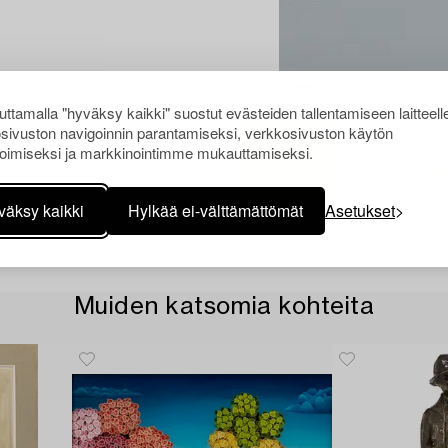
ttamalla "hyväksy kaikki" suostut evästeiden tallentamiseen laitteell
sivuston navigoinnin parantamiseksi, verkkosivuston käytön
oimiseksi ja markkinointimme mukauttamiseksi.
väksy kaikki
Hylkää ei-välttämättömät
Asetukset
Muiden katsomia kohteita