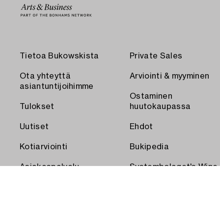
Tietoa Bukowskista
Private Sales
Ota yhteyttä
Arviointi & myyminen
asiantuntijoihimme
Ostaminen
Tulokset
huutokaupassa
Uutiset
Ehdot
Kotiarviointi
Bukipedia
Asiakaspalvelu
Systembolaget's Wine
and Spirits Auctions
Toimitus