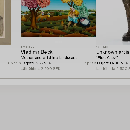
1726988
1730400
Vladimir Beck
Unknown artis
Mother and child in a landscape.
"First Class".
6p 14 h
Tarjottu
555 SEK
4p 11 h
Tarjottu
600 SEK
Lähtöhinta
2 500 SEK
Lähtöhinta
2 500 