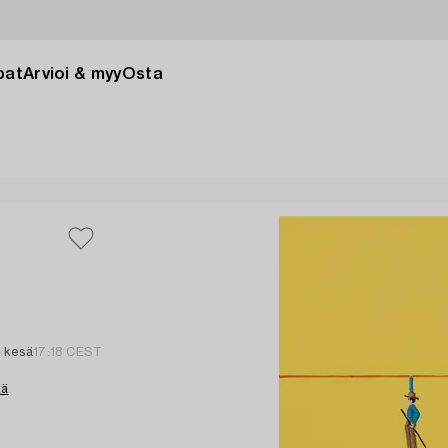
pat
Arvioi & myy
Osta
. kesä
17:18 CEST
tä