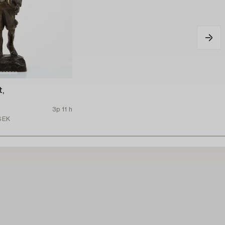
t,
3p 11 h
SEK