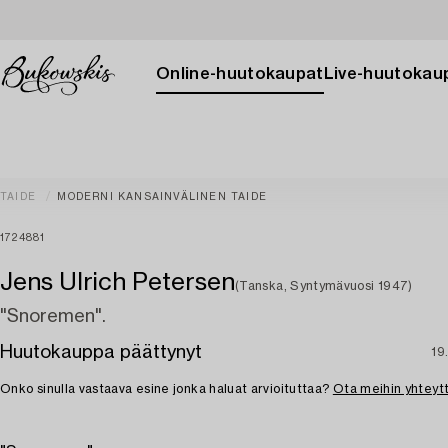
Online-huutokaupat
Live-huutokau
TAIDE
MODERNI KANSAINVÄLINEN TAIDE
1724881
Jens Ulrich Petersen
(Tanska, Syntymävuosi 1947)
"Snoremen".
Huutokauppa päättynyt
19
Onko sinulla vastaava esine jonka haluat arvioituttaa?
Ota meihin yhteyt