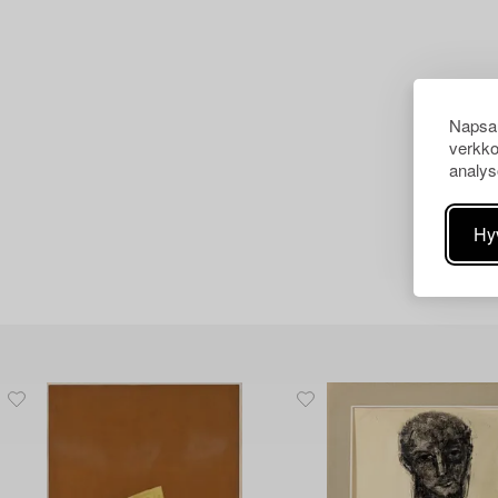
Napsau
verkko
analys
Hy