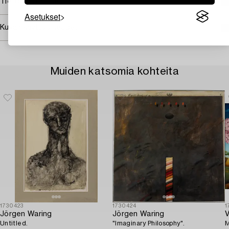
Tietoa ostamisesta
Asetukset
Kuvan käyttöoikeudet
Muiden katsomia kohteita
1730423
1730424
1
Jörgen Waring
Jörgen Waring
V
Untitled.
"Imaginary Philosophy".
M