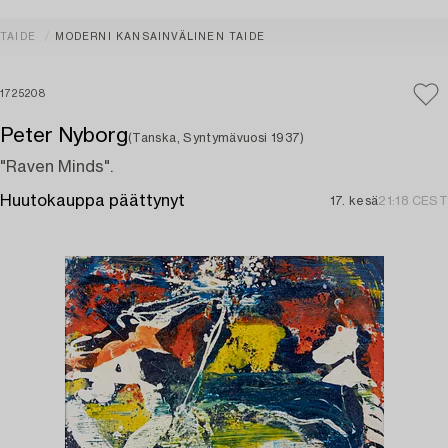
TAIDE
MODERNI KANSAINVÄLINEN TAIDE
1725208
Peter Nyborg
(Tanska, Syntymävuosi 1937)
"Raven Minds".
Huutokauppa päättynyt
17. kesä
21:18 CEST