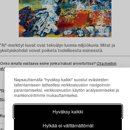
"AI"-merkityt kuvat ovat tekoälyn luomia miljöökuvia. Mitat ja
yksityiskohdat voivat poiketa todellisesta esineestä.
Onko sinulla vastaava esine jonka haluat arvioituttaa?
Ota meihin
yhteyttä
Napsauttamalla "hyväksy kaikki" suostut evästeiden
tallentamiseen laitteellesi verkkosivuston navigoinnin
parantamiseksi, verkkosivuston käytön analysoimiseksi ja
"Raven Minds".
markkinointimme mukauttamiseksi.
Signed P. Nyborg on the reverse. Canvas 131 x 55 cm.
Hyväksy kaikki
Kuuluu jälleenmyyntikorvauksen piiriin
Hylkää ei-välttämättömät