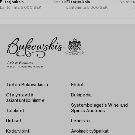
Ei tarjouksia
5p 21 h
Ei tarjouksia
6p 18 h
T
Lähtöhinta
5 000 SEK
Lähtöhinta
5 000 SEK
L
Tietoa Bukowskista
Ehdot
Ota yhteyttä
Bukipedia
asiantuntijoihimme
Systembolaget's Wine and
Tulokset
Spirits Auctions
Uutiset
Lehdistö
Kotiarviointi
Avoimet työpaikat