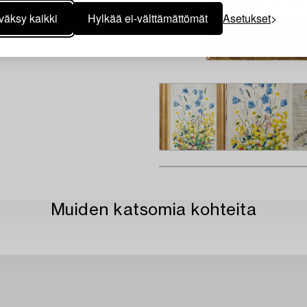
väksy kaikki
Hylkää ei-välttämättömät
Asetukset
Muiden katsomia kohteita