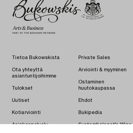
Tietoa Bukowskista
Private Sales
Ota yhteyttä
Arviointi & myyminen
asiantuntijoihimme
Ostaminen
Tulokset
huutokaupassa
Uutiset
Ehdot
Kotiarviointi
Bukipedia
Asiakaspalvelu
Systembolaget's Wine
and Spirits Auctions