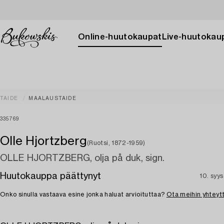
Online-huutokaupat
Live-huutokau
TAIDE
MAALAUSTAIDE
335769
Olle Hjortzberg
(Ruotsi, 1872-1959)
OLLE HJORTZBERG, olja på duk, sign.
Huutokauppa päättynyt
10. syy
Onko sinulla vastaava esine jonka haluat arvioituttaa?
Ota meihin yhteyt