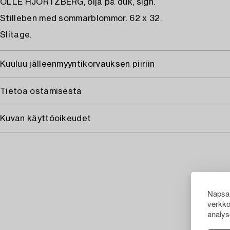
OLLE HJORTZBERG, olja på duk, sign.
Stilleben med sommarblommor. 62 x 32.
Slitage.
Kuuluu jälleenmyyntikorvauksen piiriin
Tietoa ostamisesta
Kuvan käyttöoikeudet
Napsau
verkko
analys