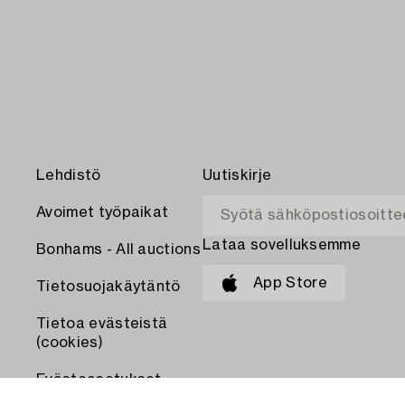
Lehdistö
Uutiskirje
Avoimet työpaikat
Lataa sovelluksemme
Bonhams - All auctions
App Store
Tietosuojakäytäntö
Tietoa evästeistä
(cookies)
Evästeasetukset