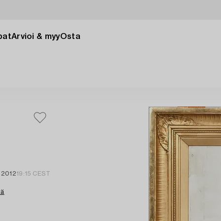
pat
Arvioi & myy
Osta
s 2012
19:15 CEST
tä