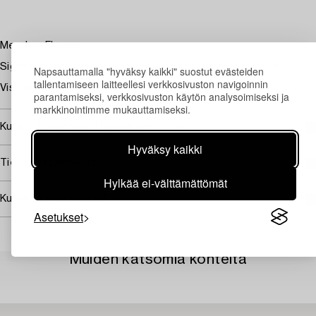
Meadow Flowers
Signed Olle Hjortzberg and dated -47. Panel 60 x 50 cm.
Napsauttamalla "hyväksy kaikki" suostut evästeiden
tallentamiseen laitteellesi verkkosivuston navigoinnin
Viss ytsmuts.
parantamiseksi, verkkosivuston käytön analysoimiseksi ja
markkinointimme mukauttamiseksi.
Kuuluu jälleenmyyntikorvauksen piiriin
Hyväksy kaikki
Tietoa ostamisesta
Hylkää ei-välttämättömät
Kuvan käyttöoikeudet
Asetukset
Muiden katsomia kohteita