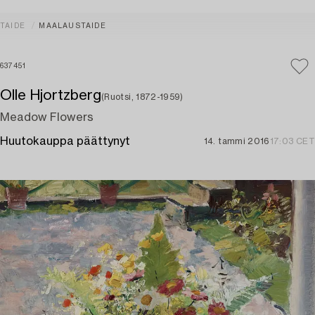
TAIDE
MAALAUSTAIDE
637451
Olle Hjortzberg
(Ruotsi, 1872-1959)
Meadow Flowers
Huutokauppa päättynyt
14. tammi 2016
17:03 CET