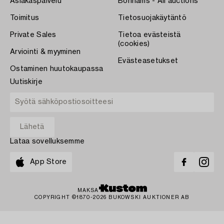
Asiakaspalvelu
Bonhams - All auctions
Toimitus
Tietosuojakäytäntö
Private Sales
Tietoa evästeistä
(cookies)
Arviointi & myyminen
Evästeasetukset
Ostaminen huutokaupassa
Uutiskirje
Lataa sovelluksemme
App Store
MAKSA
COPYRIGHT ©1870-2026 BUKOWSKI AUKTIONER AB