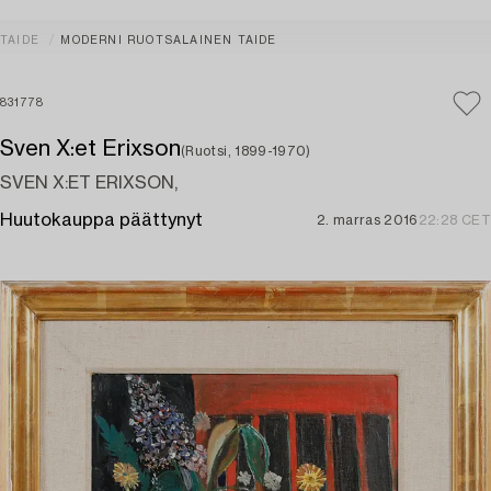
TAIDE
MODERNI RUOTSALAINEN TAIDE
831778
Sven X:et Erixson
(Ruotsi, 1899-1970)
SVEN X:ET ERIXSON,
Huutokauppa päättynyt
2. marras 2016
22:28 CET