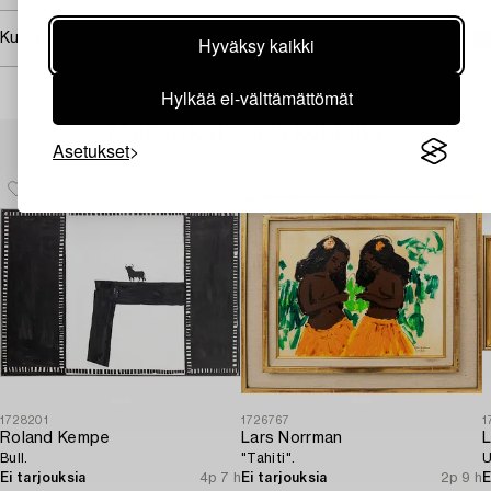
Kuvan käyttöoikeudet
Hyväksy kaikki
Hylkää ei-välttämättömät
Muiden katsomia kohteita
Asetukset
1728201
1726767
1
Roland Kempe
Lars Norrman
L
Bull.
"Tahiti".
U
Ei tarjouksia
4p 7 h
Ei tarjouksia
2p 9 h
E