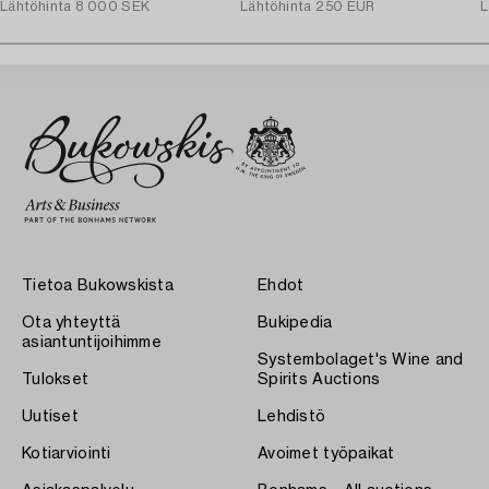
Lähtöhinta
8 000 SEK
Lähtöhinta
250 EUR
L
Tietoa Bukowskista
Ehdot
Ota yhteyttä
Bukipedia
asiantuntijoihimme
Systembolaget's Wine and
Tulokset
Spirits Auctions
Uutiset
Lehdistö
Kotiarviointi
Avoimet työpaikat