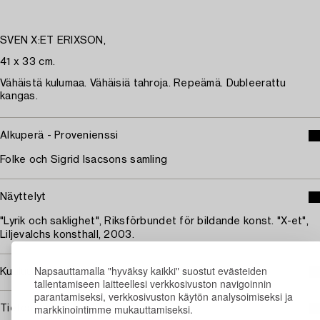
SVEN X:ET ERIXSON,
41 x 33 cm.
Vähäistä kulumaa. Vähäisiä tahroja. Repeämä. Dubleerattu
kangas.
Alkuperä - Provenienssi
Folke och Sigrid Isacsons samling
Näyttelyt
"Lyrik och saklighet", Riksförbundet för bildande konst. "X-et",
Liljevalchs konsthall, 2003.
Napsauttamalla "hyväksy kaikki" suostut evästeiden
Kuuluu jälleenmyyntikorvauksen piiriin
tallentamiseen laitteellesi verkkosivuston navigoinnin
parantamiseksi, verkkosivuston käytön analysoimiseksi ja
markkinointimme mukauttamiseksi.
Tietoa ostamisesta