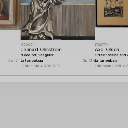
1730004
1728774
Lennart Öhrström
Axel Olson
"Food for Seagulls".
Street scene and a
6p 18 h
Ei tarjouksia
3p 13 h
Ei tarjouksia
Lähtöhinta
4 000 SEK
Lähtöhinta
2 500 