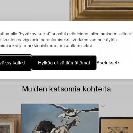
ttamalla "hyväksy kaikki" suostut evästeiden tallentamiseen laitteell
sivuston navigoinnin parantamiseksi, verkkosivuston käytön
oimiseksi ja markkinointimme mukauttamiseksi.
väksy kaikki
Hylkää ei-välttämättömät
Asetukset
Muiden katsomia kohteita