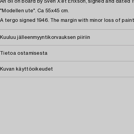
An oil on board by Sven X:et Erixson, signed and dated 
"Modellen ute". Ca 55x45 cm.
A tergo signed 1946. The margin with minor loss of paint
Kuuluu jälleenmyyntikorvauksen piiriin
Tietoa ostamisesta
Kuvan käyttöoikeudet