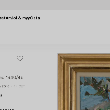
pat
Arvioi & myy
Osta
ted 1940/46.
s 2016
14:44 CET
tä