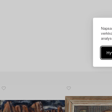
Napsau
verkko
analys
Hy