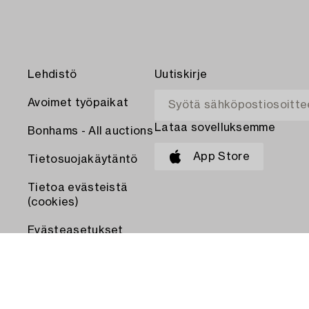
Lehdistö
Uutiskirje
Avoimet työpaikat
Lataa sovelluksemme
Bonhams - All auctions
App Store
Tietosuojakäytäntö
Tietoa evästeistä
(cookies)
Evästeasetukset
MAKSA