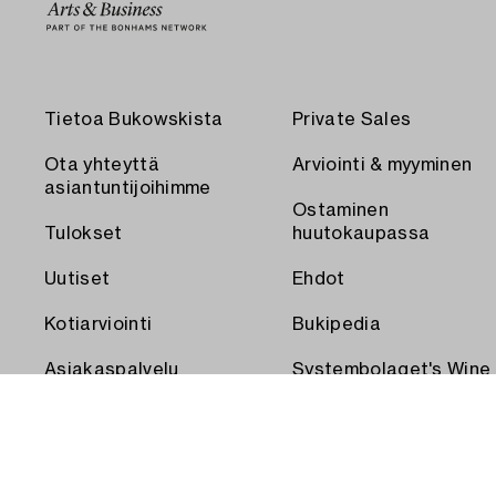
Tietoa Bukowskista
Private Sales
Ota yhteyttä
Arviointi & myyminen
asiantuntijoihimme
Ostaminen
Tulokset
huutokaupassa
Uutiset
Ehdot
Kotiarviointi
Bukipedia
Asiakaspalvelu
Systembolaget's Wine
and Spirits Auctions
Toimitus