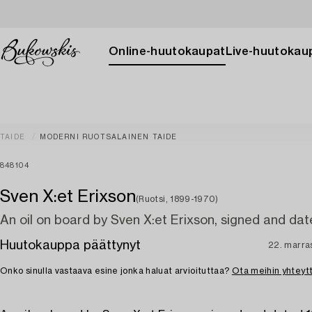
Online-huutokaupat
Live-huutokau
TAIDE
MODERNI RUOTSALAINEN TAIDE
848104
Sven X:et Erixson
(Ruotsi, 1899-1970)
An oil on board by Sven X:et Erixson, signed and da
Huutokauppa päättynyt
22. marra
Onko sinulla vastaava esine jonka haluat arvioituttaa?
Ota meihin yhteyt