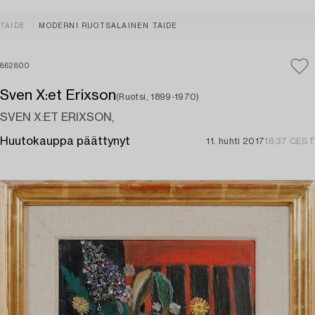
TAIDE
MODERNI RUOTSALAINEN TAIDE
862800
Sven X:et Erixson
(Ruotsi, 1899-1970)
SVEN X:ET ERIXSON,
Huutokauppa päättynyt
11. huhti 2017
18:37 CEST