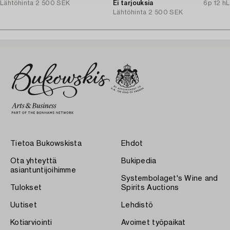
Lähtöhinta
2 500 SEK
of the Accountant Ingvarsson.
Ei tarjouksia
6p 12 h
L
Lähtöhinta
2 500 SEK
Tietoa Bukowskista
Ehdot
Ota yhteyttä
Bukipedia
asiantuntijoihimme
Systembolaget's Wine and
Tulokset
Spirits Auctions
Uutiset
Lehdistö
Kotiarviointi
Avoimet työpaikat