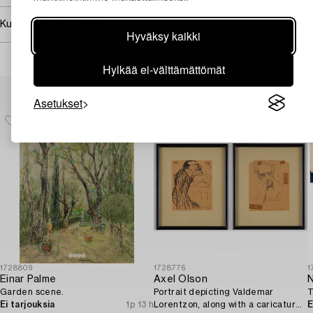
Kuvan käyttöoikeudet
Hyväksy kaikki
Hylkää ei-välttämättömät
Muiden katsomia kohteita
Asetukset
1728809
1728776
1
Einar Palme
Axel Olson
N
Garden scene.
Portrait depicting Valdemar
T
Ei tarjouksia
1p 13 h
Lorentzon, along with a caricature
E