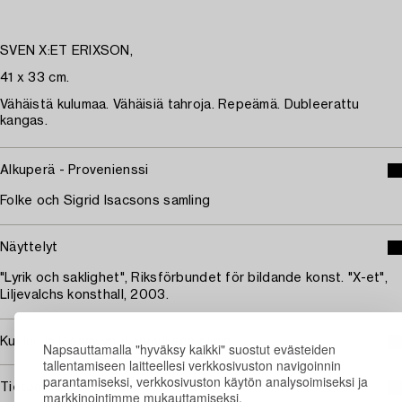
SVEN X:ET ERIXSON,
41 x 33 cm.
Vähäistä kulumaa. Vähäisiä tahroja. Repeämä. Dubleerattu
kangas.
Alkuperä - Provenienssi
Folke och Sigrid Isacsons samling
Näyttelyt
"Lyrik och saklighet", Riksförbundet för bildande konst. "X-et",
Liljevalchs konsthall, 2003.
Kuuluu jälleenmyyntikorvauksen piiriin
Napsauttamalla "hyväksy kaikki" suostut evästeiden
tallentamiseen laitteellesi verkkosivuston navigoinnin
parantamiseksi, verkkosivuston käytön analysoimiseksi ja
Tietoa ostamisesta
markkinointimme mukauttamiseksi.